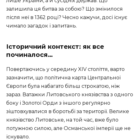
лише України, а й сусідніх держав. Що
залишила ця битва за собою? Що змінилося
після неї в 1362 році? Чесно кажучи, досі існує
чимало загадок і запитань.
Історичний контекст: як все
починалося…
Повертаючись у середину XIV століття, варто
зазначити, що політична карта Центральної
Європи була набагато більш строкатою, ніж
зараз. Ватажки Литовського князівства з одного
боку і Золотої Орди з іншого регулярно
зіштовхувалися в боротьбі за території. Велике
князівство Литовське, на той час, вже було
потужною силою, але Османської імперії ще не
існувало.