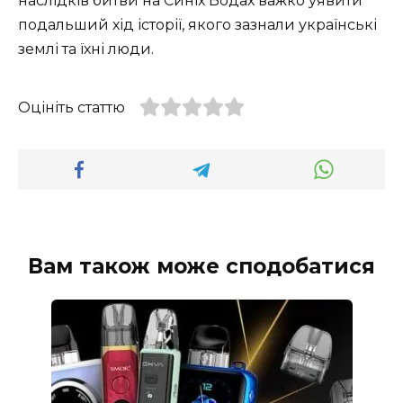
наслідків битви на Синіх Водах важко уявити
подальший хід історії, якого зазнали українські
землі та їхні люди.
Оцініть статтю
Вам також може сподобатися