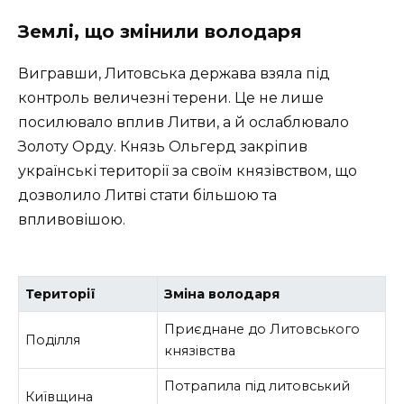
Землі, що змінили володаря
Вигравши, Литовська держава взяла під
контроль величезні терени. Це не лише
посилювало вплив Литви, а й ослаблювало
Золоту Орду. Князь Ольгерд закріпив
українські території за своїм князівством, що
дозволило Литві стати більшою та
впливовішою.
Території
Зміна володаря
Приєднане до Литовського
Поділля
князівства
Потрапила під литовський
Київщина