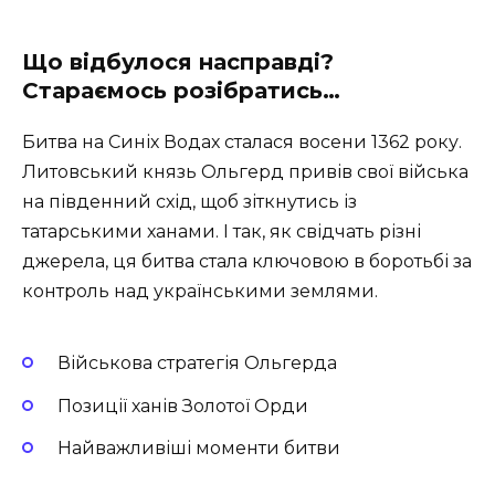
Що відбулося насправді?
Стараємось розібратись…
Битва на Синіх Водах сталася восени 1362 року.
Литовський князь Ольгерд привів свої війська
на південний схід, щоб зіткнутись із
татарськими ханами. І так, як свідчать різні
джерела, ця битва стала ключовою в боротьбі за
контроль над українськими землями.
Військова стратегія Ольгерда
Позиції ханів Золотої Орди
Найважливіші моменти битви