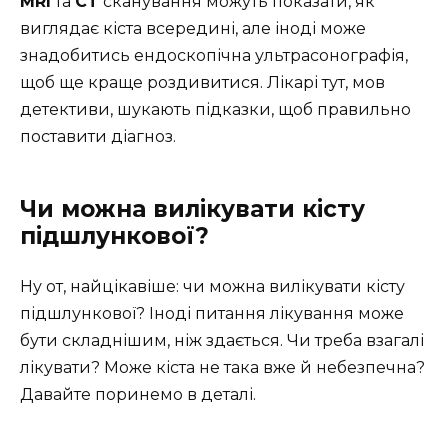
MRI
та
CT
сканування можуть показати, як
виглядає кіста всередині, але іноді може
знадобитись ендоскопічна ультрасонографія,
щоб ще краще роздивитися. Лікарі тут, мов
детективи, шукають підказки, щоб правильно
поставити діагноз.
Чи можна вилікувати кісту
підшлункової?
Ну от, найцікавіше: чи можна вилікувати кісту
підшлункової? Іноді питання лікування може
бути складнішим, ніж здається. Чи треба взагалі
лікувати? Може кіста не така вже й небезпечна?
Давайте поринемо в деталі.