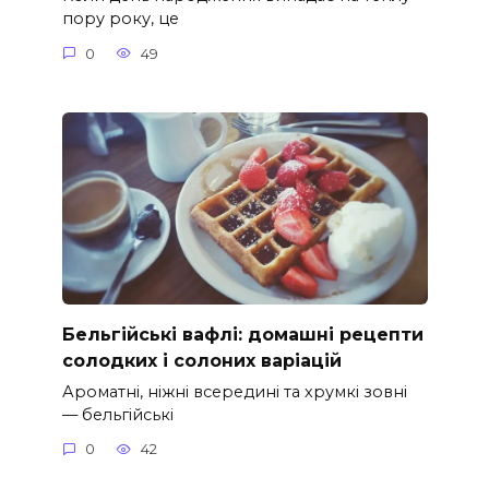
пору року, це
0
49
Бельгійські вафлі: домашні рецепти
солодких і солоних варіацій
Ароматні, ніжні всередині та хрумкі зовні
— бельгійські
0
42