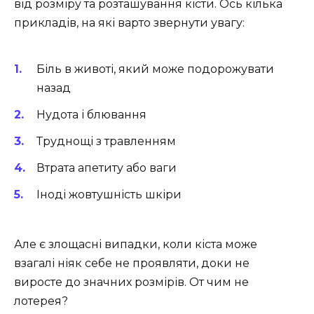
від розміру та розташування кісти. Ось кілька
прикладів, на які варто звернути увагу:
Біль в животі, який може подорожувати
назад
Нудота і блювання
Труднощі з травленням
Втрата апетиту або ваги
Іноді жовтушність шкіри
Але є злощасні випадки, коли кіста може
взагалі ніяк себе не проявляти, доки не
виросте до значних розмірів. От чим не
лотерея?