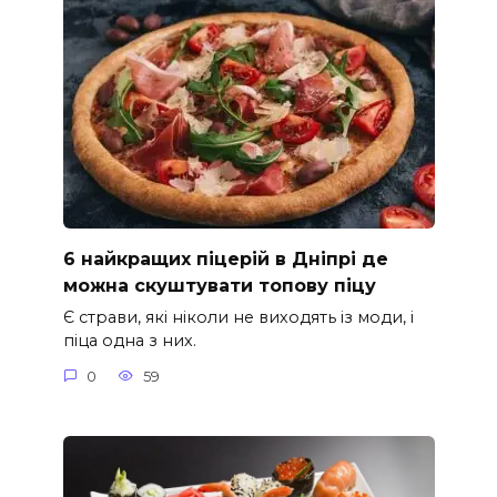
6 найкращих піцерій в Дніпрі де
можна скуштувати топову піцу
Є страви, які ніколи не виходять із моди, і
піца одна з них.
0
59