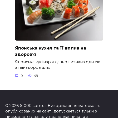
Японська кухня та її вплив на
здоров’я
Японська кулінарія давно визнана однією
з найздоровіших
0
49
© 2026 61000.com.ua Використання матеріалів,
опублікованих на сайті, допускається тільки з
письмового дозволу правовласника та з