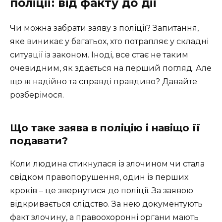
поліції: від факту до дії
Чи можна забрати заяву з поліції? Запитання,
яке виникає у багатьох, хто потрапляє у складні
ситуації із законом. Іноді, все стає не таким
очевидним, як здається на перший погляд. Але
що ж надійно та справді правдиво? Давайте
розберімося.
Що таке заява в поліцію і навіщо її
подавати?
Коли людина стикнулася із злочином чи стала
свідком правопорушення, один із перших
кроків – це звернутися до поліції. За заявою
відкривається слідство. За нею документують
факт злочину, а правоохоронні органи мають