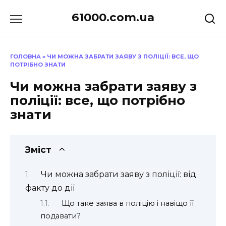
Перейти
61000.com.ua
до
вмісту
ГОЛОВНА
»
ЧИ МОЖНА ЗАБРАТИ ЗАЯВУ З ПОЛІЦІЇ: ВСЕ, ЩО
ПОТРІБНО ЗНАТИ
Чи можна забрати заяву з
поліції: все, що потрібно
знати
Зміст
Чи можна забрати заяву з поліції: від
факту до дії
Що таке заява в поліцію і навіщо її
подавати?