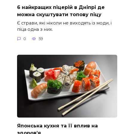
6 найкращих піцерій в Дніпрі де
можна скуштувати топову піцу
Є страви, які ніколи не виходять із моди, і
піца одна з них.
0
59
Японська кухня та її вплив на
здоров’я