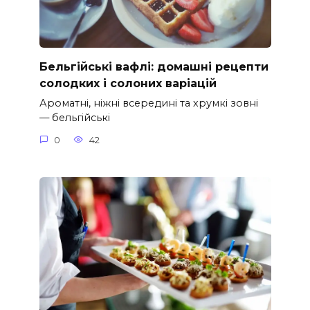
Бельгійські вафлі: домашні рецепти
солодких і солоних варіацій
Ароматні, ніжні всередині та хрумкі зовні
— бельгійські
0
42