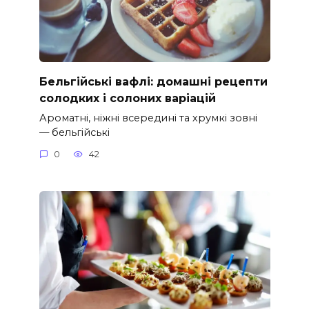
Бельгійські вафлі: домашні рецепти
солодких і солоних варіацій
Ароматні, ніжні всередині та хрумкі зовні
— бельгійські
0
42