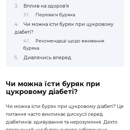
Вплив на здоров’я
Переваги буряка
Чи можна їсти буряк при цукровому
діабеті?
Рекомендації щодо вживання
буряка
Дивлячись вперед
Чи можна їсти буряк при
цукровому діабеті?
Чи можна їсти буряк при цукровому діабеті? Це
питання часто викликає дискусії серед
діабетиків: здивування та нерозуміння. Дехто
впевнений, що буряк суворо заборонено