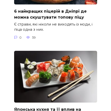
6 найкращих піцерій в Дніпрі де
можна скуштувати топову піцу
Є страви, які ніколи не виходять із моди, і
піца одна з них.
0
59
Японська кухня та її вплив на