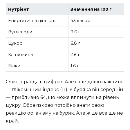
Нутрієнт
Значення на 100 г
Енергетична цінність
43 калорії
Вуглеводи
9.6 г
Цукор
6.8 г
Клітковина
2.8 г
Білки
1.6 г
Отже, правда в цифрах! Але є ще дещо важливе
— глікемічний індекс (ГІ). У буряка він середній
— приблизно 64, що може вплинути на рівень
цукру. Обов’язково потрібно знати свою
реакцію організму на буряк. Але ж це все ще не
край.