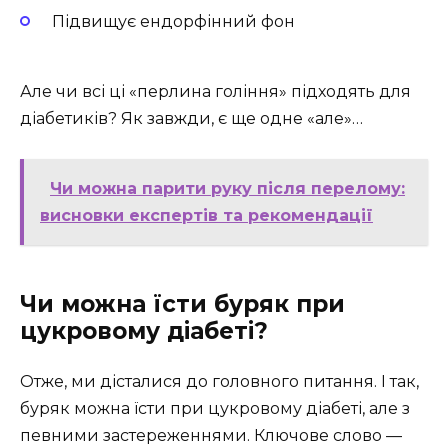
Підвищує ендорфінний фон
Але чи всі ці «перлина гоління» підходять для
діабетиків? Як завжди, є ще одне «але»…
Чи можна парити руку після перелому:
висновки експертів та рекомендації
Чи можна їсти буряк при
цукровому діабеті?
Отже, ми дісталися до головного питання. І так,
буряк можна їсти при цукровому діабеті, але з
певними застереженнями. Ключове слово —