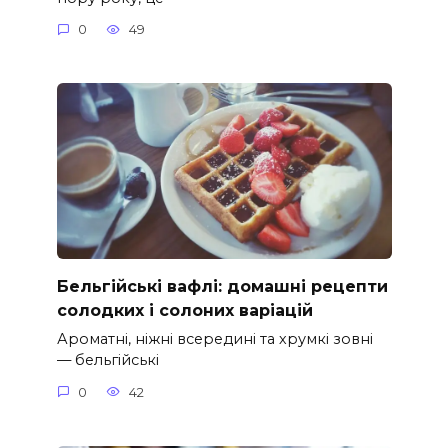
0
49
Бельгійські вафлі: домашні рецепти
солодких і солоних варіацій
Ароматні, ніжні всередині та хрумкі зовні
— бельгійські
0
42