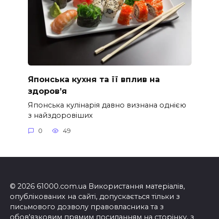
Японська кухня та її вплив на
здоров’я
Японська кулінарія давно визнана однією
з найздоровіших
0
49
© 2026 61000.com.ua Використання матеріалів,
опублікованих на сайті, допускається тільки з
письмового дозволу правовласника та з
обов'язковим прямим посиланням на сторінку, з