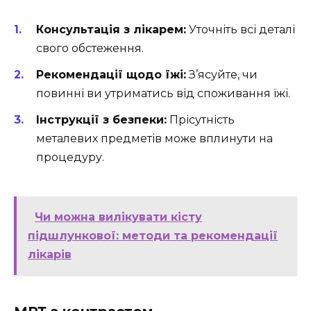
Консультація з лікарем:
Уточніть всі деталі
свого обстеження.
Рекомендації щодо їжі:
З’ясуйте, чи
повинні ви утриматись від споживання їжі.
Інструкції з безпеки:
Прісутність
металевих предметів може вплинути на
процедуру.
Чи можна вилікувати кісту
підшлункової: методи та рекомендації
лікарів