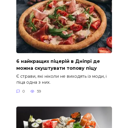
6 найкращих піцерій в Дніпрі де
можна скуштувати топову піцу
Є страви, які ніколи не виходять із моди, і
піца одна з них.
0
59