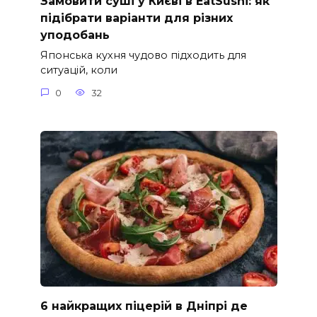
Замовити суші у Києві в EatSushi: як
підібрати варіанти для різних
уподобань
Японська кухня чудово підходить для
ситуацій, коли
0
32
6 найкращих піцерій в Дніпрі де