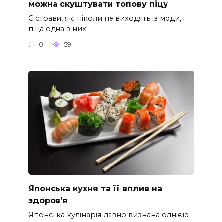
можна скуштувати топову піцу
Є страви, які ніколи не виходять із моди, і
піца одна з них.
0
59
Японська кухня та її вплив на
здоров’я
Японська кулінарія давно визнана однією