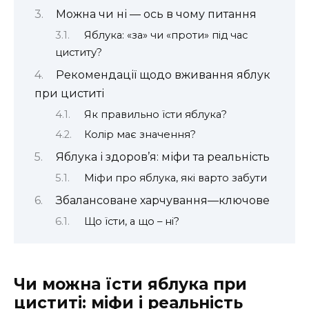
Можна чи ні — ось в чому питання
Яблука: «за» чи «проти» під час
циститу?
Рекомендації щодо вживання яблук
при циститі
Як правильно їсти яблука?
Колір має значення?
Яблука і здоров’я: міфи та реальність
Міфи про яблука, які варто забути
Збалансоване харчування—ключове
Що їсти, а що – ні?
Чи можна їсти яблука при
циститі: міфи і реальність