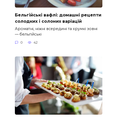
Бельгійські вафлі: домашні рецепти
солодких і солоних варіацій
Ароматні, ніжні всередині та хрумкі зовні
— бельгійські
0
42