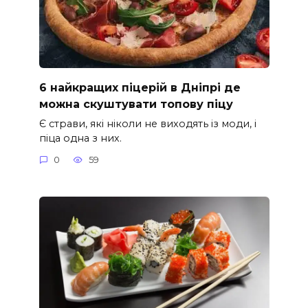
6 найкращих піцерій в Дніпрі де
можна скуштувати топову піцу
Є страви, які ніколи не виходять із моди, і
піца одна з них.
0
59