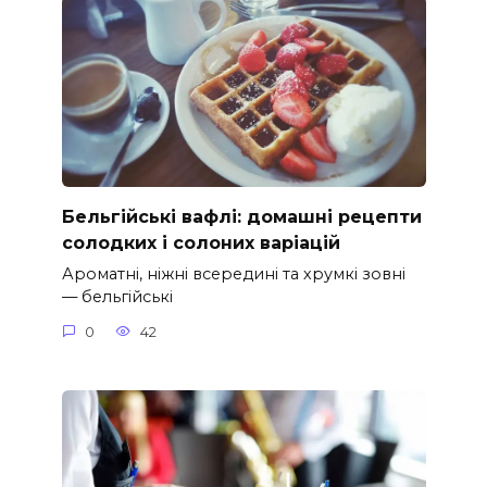
Бельгійські вафлі: домашні рецепти
солодких і солоних варіацій
Ароматні, ніжні всередині та хрумкі зовні
— бельгійські
0
42