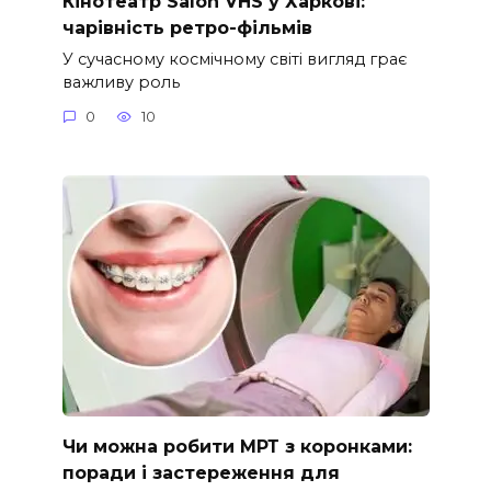
Кінотеатр Salon VHS у Харкові:
чарівність ретро-фільмів
У сучасному космічному світі вигляд грає
важливу роль
0
10
Чи можна робити МРТ з коронками:
поради і застереження для