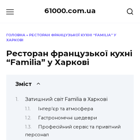
Перейти
61000.com.ua
до
вмісту
ГОЛОВНА
»
РЕСТОРАН ФРАНЦУЗЬКОЇ КУХНІ “FAMILIA” У
ХАРКОВІ
Ресторан французької кухні
“Familia” у Харкові
Зміст
Затишний світ Familia в Харкові
Інтер’єр та атмосфера
Гастрономічні шедеври
Професійний сервіс та привітний
персонал