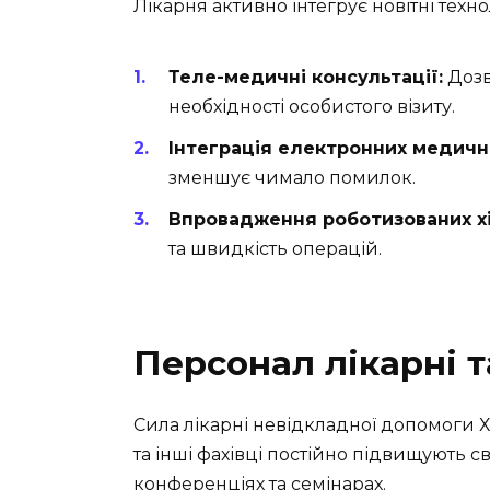
Лікарня активно інтегрує новітні техно
Теле-медичні консультації:
Дозв
необхідності особистого візиту.
Інтеграція електронних медични
зменшує чимало помилок.
Впровадження роботизованих хі
та швидкість операцій.
Персонал лікарні т
Сила лікарні невідкладної допомоги Харк
та інші фахівці постійно підвищують с
конференціях та семінарах.