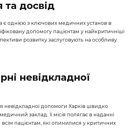
 та досвід
в є однією з ключових медичних установ в
аліфіковану допомогу пацієнтам у найкритичніші
рспективи розвитку заслуговують на особливу
арні невідкладної
арня невідкладної допомоги Харків швидко
дичний заклад. Її місія полягає в наданні
 всім пацієнтам, які опинилися у критичних