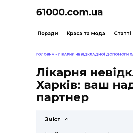
Перейти
61000.com.ua
до
вмісту
Поради
Краса та мода
Статті
ГОЛОВНА
»
ЛІКАРНЯ НЕВІДКЛАДНОЇ ДОПОМОГИ Х
Лікарня невід
Харків: ваш н
партнер
Зміст