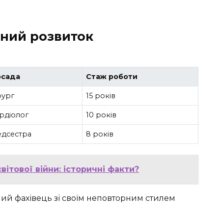
йний розвиток
осада
Стаж роботи
рург
15 років
рдіолог
10 років
дсестра
8 років
вітової війни: історичні факти?
ний фахівець зі своїм неповторним стилем