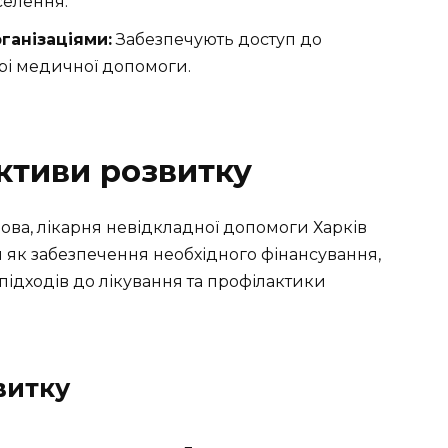
селення.
ганізаціями:
Забезпечують доступ до
рі медичної допомоги.
ктиви розвитку
ова, лікарня невідкладної допомоги Харків
я як забезпечення необхідного фінансування,
підходів до лікування та профілактики
витку