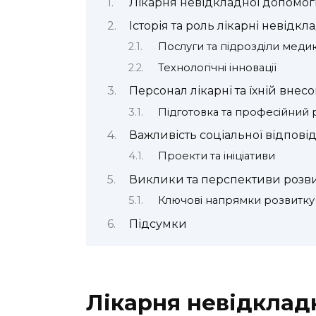
Лікарня невідкладної допомоги
Історія та роль лікарні невідк
Послуги та підрозділи мед
Технологічні інновації
Персонал лікарні та їхній внесо
Підготовка та професійний 
Важливість соціальної відповід
Проекти та ініціативи
Виклики та перспективи розв
Ключові напрямки розвитку
Підсумки
Лікарня невідклад