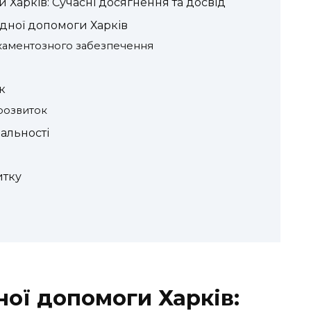
 Харків: Сучасні досягнення та досвід
ладної допомоги Харків
икаментозного забезпечення
к
розвиток
альності
итку
ної допомоги Харків: