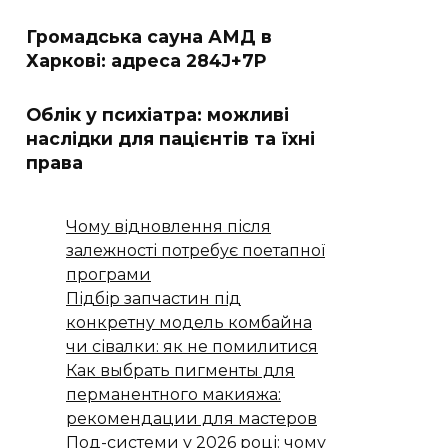
Громадська сауна АМД в
Харкові: адреса 284J+7P
Облік у психіатра: можливі
наслідки для пацієнтів та їхні
права
Чому відновлення після
залежності потребує поетапної
програми
Підбір запчастин під
конкретну модель комбайна
чи сівалки: як не помилитися
Как выбрать пигменты для
перманентного макияжа:
рекомендации для мастеров
Под-системи у 2026 році: чому