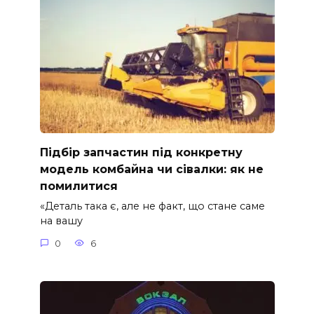
Підбір запчастин під конкретну
модель комбайна чи сівалки: як не
помилитися
«Деталь така є, але не факт, що стане саме
на вашу
0
6