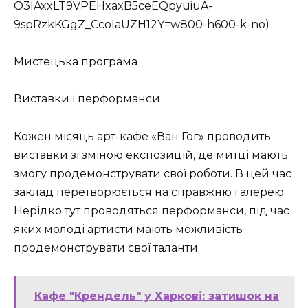
O3lAxxLT9VPEHxaxB5ceEQpyuiuA-
9spRzkKGgZ_CcoIaUZH12Y=w800-h600-k-no)
Мистецька програма
Виставки і перформанси
Кожен місяць арт-кафе «Ван Гог» проводить
виставки зі зміною експозицій, де митці мають
змогу продемонструвати свої роботи. В цей час
заклад перетворюється на справжню галерею.
Нерідко тут проводяться перформанси, під час
яких молоді артисти мають можливість
продемонструвати свої таланти.
Кафе "Крендель" у Харкові: затишок на