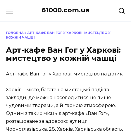
Перейти
61000.com.ua
до
вмісту
ГОЛОВНА
»
АРТ-КАФЕ ВАН ГОГ У ХАРКОВІ: МИСТЕЦТВО У
КОЖНІЙ ЧАШЦІ
Арт-кафе Ван Гог у Харкові:
мистецтво у кожній чашці
Арт-кафе Ван Гог у Харкові: мистецтво на дотик
Харків – місто, багате на мистецькі події та
заклади, де можна насолодитися не лише
чудовими творами, а й гарною атмосферою.
Одним з таких місць є арт-кафе «Ван Гог»,
розташоване за адресою: вулиця
Чорноглазівська, 28, Харків, Харківська область,