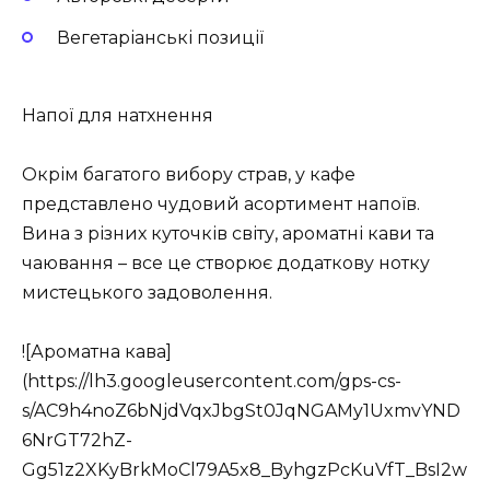
Вегетаріанські позиції
Напої для натхнення
Окрім багатого вибору страв, у кафе
представлено чудовий асортимент напоїв.
Вина з різних куточків світу, ароматні кави та
чаювання – все це створює додаткову нотку
мистецького задоволення.
![Ароматна кава]
(https://lh3.googleusercontent.com/gps-cs-
s/AC9h4noZ6bNjdVqxJbgSt0JqNGAMy1UxmvYND
6NrGT72hZ-
Gg51z2XKyBrkMoCl79A5x8_ByhgzPcKuVfT_BsI2w