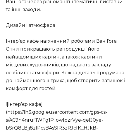
Ван Гога через різноманітні тематичні виставки
та інші заходи.
Дизайн і атмосфера
Інтер’єр кафе натхненний роботами Ван Гога.
Стіни прикрашають репродукції його
найвідоміших картин, а також картини
місцевих художників, що надають закладу
особливої атмосфери. Кожна деталь продумана
до найменшого штриха, щоб створити затишок і
комфорт для гостей.
![Інтер’єр кафе]
(https://lh3.googleusercontent.com/gps-cs-
s/AC9h4nruf1WTg1P_owIpzrVye-qeIJ0ye-
bSrQ8LBjj8zlPcsBAsSIR3zRJcfK_HJkB-