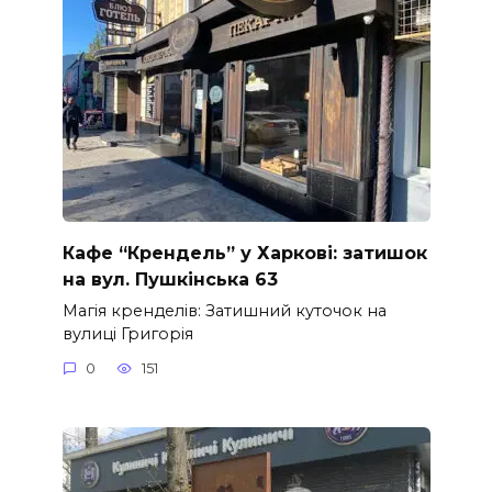
Кафе “Крендель” у Харкові: затишок
на вул. Пушкінська 63
Магія кренделів: Затишний куточок на
вулиці Григорія
0
151