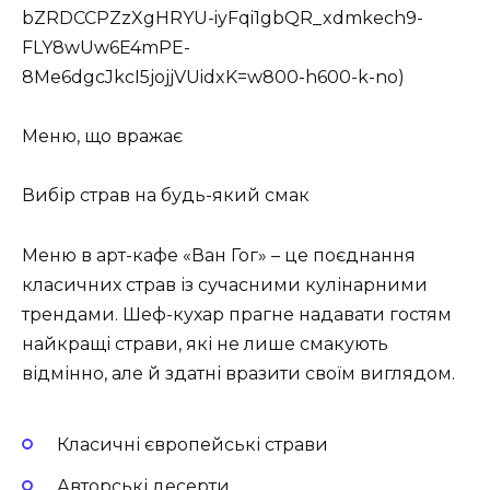
bZRDCCPZzXgHRYU-iyFqi1gbQR_xdmkech9-
FLY8wUw6E4mPE-
8Me6dgcJkcI5jojjVUidxK=w800-h600-k-no)
Меню, що вражає
Вибір страв на будь-який смак
Меню в арт-кафе «Ван Гог» – це поєднання
класичних страв із сучасними кулінарними
трендами. Шеф-кухар прагне надавати гостям
найкращі страви, які не лише смакують
відмінно, але й здатні вразити своїм виглядом.
Класичні європейські страви
Авторські десерти