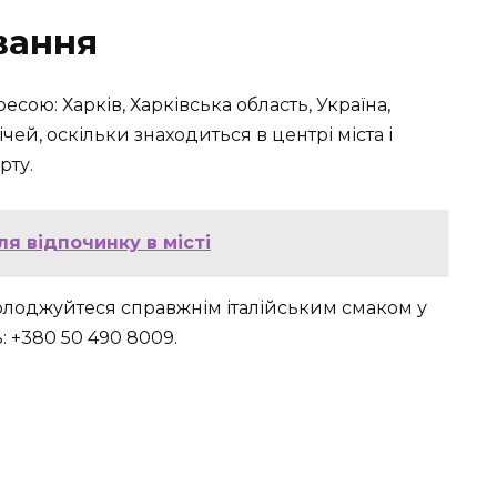
вання
есою: Харків, Харківська область, Україна,
чей, оскільки знаходиться в центрі міста і
рту.
я відпочинку в місті
асолоджуйтеся справжнім італійським смаком у
: +380 50 490 8009.