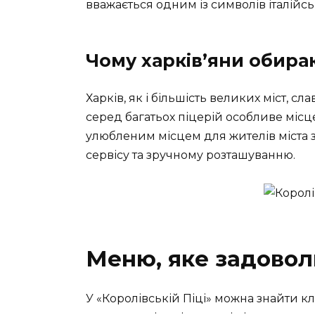
вважається одним із символів італійськ
Чому харків’яни обира
Харків, як і більшість великих міст, с
серед багатьох піцерій особливе місце
улюбленим місцем для жителів міста 
сервісу та зручному розташуванню.
Меню, яке задовол
У «Королівській Піці» можна знайти кл