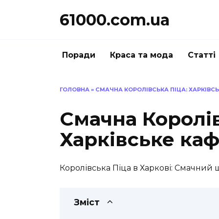
Перейти
61000.com.ua
до
вмісту
Поради
Краса та мода
Статті
ГОЛОВНА
»
СМАЧНА КОРОЛІВСЬКА ПІЦА: ХАРКІВС
Смачна Королів
Харківське ка
Королівська Піца в Харкові: Смачний 
Зміст