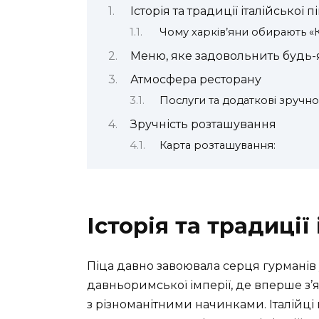
Історія та традиції італійської п
Чому харків’яни обирають «К
Меню, яке задовольнить будь-
Атмосфера ресторану
Послуги та додаткові зручно
Зручність розташування
Карта розташування:
Історія та традиції
Піца давно завоювала серця гурманів ус
давньоримської імперії, де вперше з’я
з різноманітними начинками. Італійці