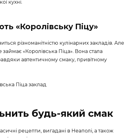
ої кухні.
ють «Королівську Піцу»
лавиться різноманітністю кулінарних закладів. Але
 займає «Королівська Піца». Вона стала
завдяки автентичному смаку, привітному
ьнить будь-який смак
асичні рецепти, вигадані в Неаполі, а також