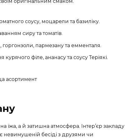
 своїм оригінальним смаком.
матного соусу, моцарели та базиліку.
аванням сиру та томатів.
 горгонзоли, пармезану та емменталя.
курячого філе, ананасу та соусу Теріякі.
ану
на їжа, а й затишна атмосфера. Інтер’єр закладу
є невимушеній бесіді з друзями чи