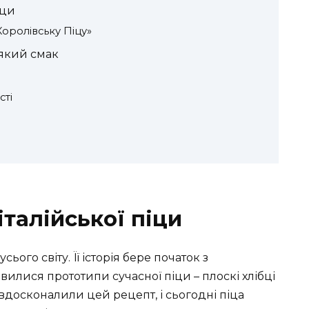
іци
оролівську Піцу»
який смак
сті
 італійської піци
ього світу. Її історія бере початок з
вилися прототипи сучасної піци – плоскі хлібці
 вдосконалили цей рецепт, і сьогодні піца