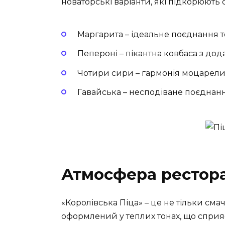
новаторські варіанти, які підкорюють
Маргарита – ідеальне поєднання то
Пепероні – пікантна ковбаса з дод
Чотири сири – гармонія моцарели,
Гавайська – несподіване поєднання 
Атмосфера рестор
«Королівська Піца» – це не тільки смач
оформлений у теплих тонах, що сприя