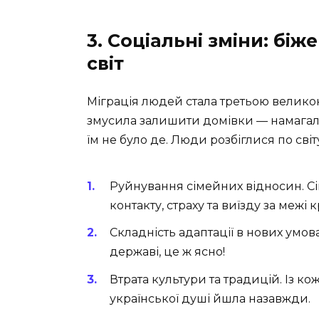
3. Соціальні зміни: біж
світ
Міграція людей стала третьою великою
змусила залишити домівки — намагал
їм не було де. Люди розбіглися по сві
Руйнування сімейних відносин. Сі
контакту, страху та виїзду за межі к
Складність адаптації в нових умов
державі, це ж ясно!
Втрата культури та традицій. Із к
української душі йшла назавжди.