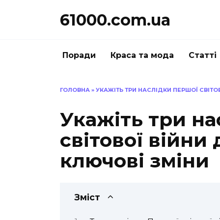
Перейти
61000.com.ua
до
вмісту
Поради
Краса та мода
Статті
ГОЛОВНА
»
УКАЖІТЬ ТРИ НАСЛІДКИ ПЕРШОЇ СВІТОВ
Укажіть три н
світової війни 
ключові зміни
Зміст