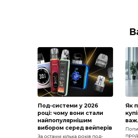
В
Под-системи у 2026
Як 
році: чому вони стали
купі
найпопулярнішим
важ
вибором серед вейперів
Попи
прод
За останні кілька років под-