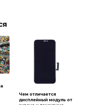
ся
на
Чем отличается
дисплейный модуль от