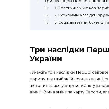
Три наслідки Першої світової 
1. Політичні зміни: нові тери
2. Економічні наслідки: зруй
3. Соціальні зміни: біженці, 
Три наслідки Першо
України
«Укажіть три наслідки Першої світово
поринути у глибокі й неоднозначні істо
яка опинилася у вирі конфлікту імпер
війни. Війна змінила карту Європи, але