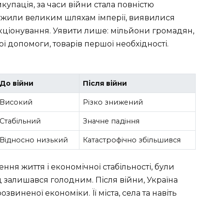
викупація, за часи війни стала повністю
лужили великим шляхам імперії, виявилися
іонування. Уявити лише: мільйони громадян,
ої допомоги, товарів першої необхідності.
До війни
Після війни
Високий
Різко знижений
Стабільний
Значне падіння
Відносно низький
Катастрофічно збільшився
ення життя і економічної стабільності, були
д залишався голодним. Після війни, Україна
виненої економіки. Її міста, села та навіть