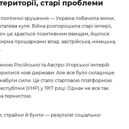
і території, старі проблеми
 політичні зрушення — Україна побачила зміни,
алева куля. Війна розпорошила старі імперії,
І хоч це здається позитивним явищем, йшлося
тирма прошарками влад: австрійська, німецька,
.
иною Російської та Австро-Угорської імперій.
ворилися нові держави. Але все було складніше.
 набули сили. Це стало стартовою платформою
спубліки (УНР) у 1917 році. Однак не все так
ла тернистою.
и, страйки й бунти — результат соціальної