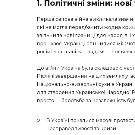
1. Політичні зміни: нов
Перша світова війна викликала значні
які не могла передбачити жодна кришт
звільнила нові границі для народів. 
про… хаос. Українці опинилися між чо
російська і навіть — тадам! — польська
До війни Україна була складовою част
Після її завершення на цих землях ут
Національно-визвольні рухи в Україні
для створення Української Народної Ре
просто — боротьба за незалежність бу
В Україні почалися масові протест
несправедливості та кризи.