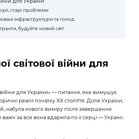
війни для України
торії, старі проблеми
новані інфраструктури та голод
мігранти, будуйте новий світ
ї світової війни для
ї війни для України» — питання, яке вимушує
ричні реалії початку XX століття. Доля України,
ій, набула нового виміру після завершення
 важч за все вона вдарила по її серці — Україні.