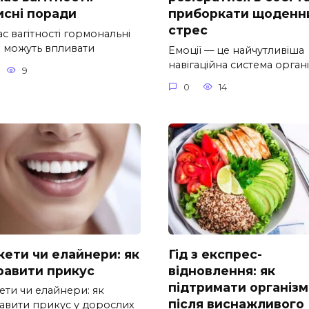
исні поради
приборкати щоденн
стрес
ас вагітності гормональні
и можуть впливати
Емоції — це найчутливіша
навігаційна система орган
9
0
14
кети чи елайнери: як
Гід з експрес-
равити прикус
відновлення: як
підтримати організм
ети чи елайнери: як
після виснажливого
авити прикус у дорослих