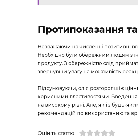
Протипоказання та
Незважаючи на численні позитивні влас
Необхідно бути обережним людям з і
продукту. З обережністю слід приймати 
звернувши увагу на можливість реакці
Підсумовуючи, олія розторопші є ці
корисними властивостями. Введення ї
на високому рівні. Але, як і з будь-
рекомендацій по використанню та вра
Оцініть статтю