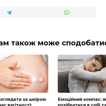
ам також може сподобати
доглядати за шкірою
Емоційний компас: я
час вагітності:
розібратися в собі т