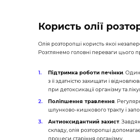
Користь олії розто
Олія розторопші користь якої незапер
Розглянемо головні переваги цього п
Підтримка роботи печінки
. Один
з її здатністю захищати і відновл
при детоксикації організму та ліку
Поліпшення травлення
. Регуляр
шлунково-кишкового тракту і запо
Антиоксидантний захист
. Завд
складу, олія розторопші допомагає
процеси старіння організму.