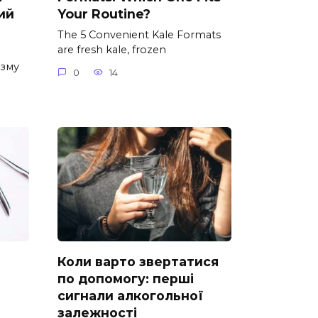
ий
Your Routine?
The 5 Convenient Kale Formats
are fresh kale, frozen
ізму
0
14
Коли варто звертатися
по допомогу: перші
сигнали алкогольної
залежності