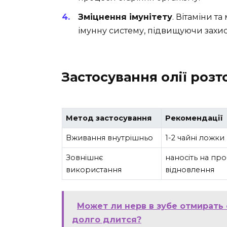
Зміцнення імунітету
. Вітаміни та
імунну систему, підвищуючи захисн
Застосування олії роз
Метод застосування
Рекомендації
Вживання внутрішньо
1-2 чайні ложки
Зовнішнє
наносіть на пр
використання
відновлення
Может ли нерв в зубе отмирать 
долго длится?