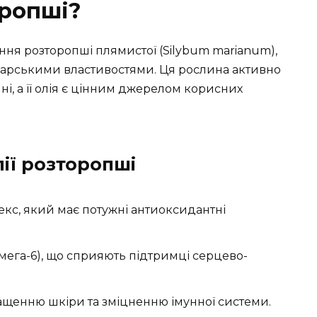
оропші?
іння розторопші плямистої (Silybum marianum),
ікарськими властивостями. Ця рослина активно
, а її олія є цінним джерелом корисних
ії розторопші
кс, який має потужні антиоксидантні
омега-6), що сприяють підтримці серцево-
ращенню шкіри та зміцненню імунної системи.