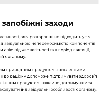
 запобіжні заходи
тивості, олія розторопші не підходить усім.
ндивідуальною непереносимістю компонентів
олію під час вагітності та в період лактації,
й організму.
нним природним продуктом з численними
ї до раціону допоможе підтримувати здоров’я
яким іншим продуктом, важливо дотримуватися
ховувати індивідуальні особливості організму.