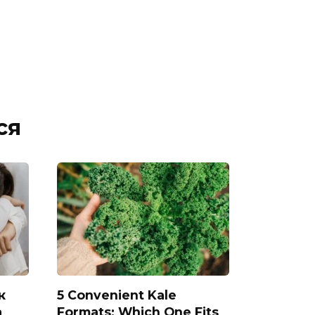
ся
к
5 Convenient Kale
а
Formats: Which One Fits