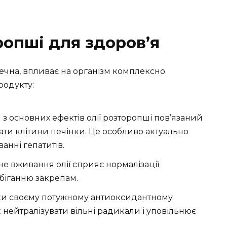
ропші для здоров’я
ечна, впливає на організм комплексно.
родукту:
 з основних ефектів олії розторопші пов’язаний
ювати клітини печінки. Це особливо актуально
ванні гепатитів.
не вживання олії сприяє нормалізації
біганню закрепам.
яки своєму потужному антиоксидантному
 нейтралізувати вільні радикали і уповільнює