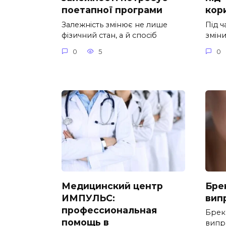
поетапної програми
кор
Залежність змінює не лише
Під ч
фізичний стан, а й спосіб
змін
0
5
0
Медицинский центр
Бре
ИМПУЛЬС:
вип
профессиональная
Брек
помощь в
випр