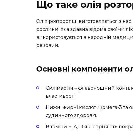
Що таке олія розт
Олія розторопші виготовляється з нас
рослини, яка здавна відома своїми л
використовується в народній медицині
речовин.
Основні компоненти ол
Силімарин – флавоноїдний компле
властивості.
Нижні жирні кислоти (омега-3 та 
судинного здоров’я.
Вітаміни E, A, D які сприяють пок