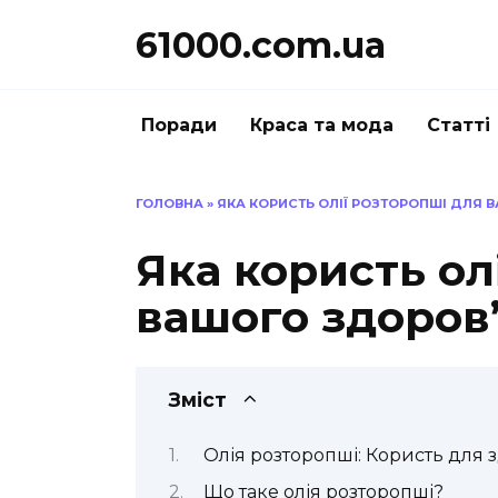
Перейти
61000.com.ua
до
вмісту
Поради
Краса та мода
Статті
ГОЛОВНА
»
ЯКА КОРИСТЬ ОЛІЇ РОЗТОРОПШІ ДЛЯ 
Яка користь ол
вашого здоров’
Зміст
Олія розторопші: Користь для 
Що таке олія розторопші?