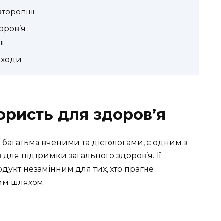
зторопші
оров’я
і
аходи
ористь для здоров’я
а багатьма вченими та дієтологами, є одним з
для підтримки загального здоров’я. Її
одукт незамінним для тих, хто прагне
им шляхом.