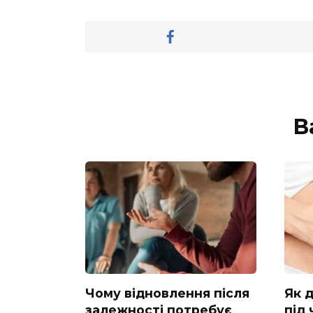
В
Чому відновлення після
Як 
залежності потребує
під 