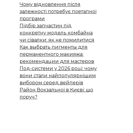
Чому відновлення після
залежності потребує поетапної
програми
Підбір запчастин під
конкретну модель комбайна
чи сівалки: як не помилитися
Как выбрать пигменты для
перманентного макияжа:
рекомендации для мастеров
Под-системи у 2026 році: чому
вони стали найпопулярнішим
вибором серед вейперів
Район Вокзальної в Києві: що
поруч?