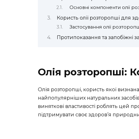
Основні компоненти олії ро
Користь олії розторопші для зд
Застосування олії розторопш
Протипоказання та запобіжні з
Олія розторопші: К
Олія розторопші, користь якої визнан
найпопулярніших натуральних засобів 
виняткові властивості роблять цей пр
підтримувати своє здоров’я природн