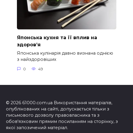
Японська кухня та її вплив на
здоров’я
Японська кулінарія давно визнана однією
з найздоровіших
0
49
© 2026 61000.com.ua Використання матеріалів,
опублікованих на сайті, допускається тільки з
письмового дозволу правовласника та з
обов'язковим прямим посиланням на сторінку, з
якої запозичений матеріал.