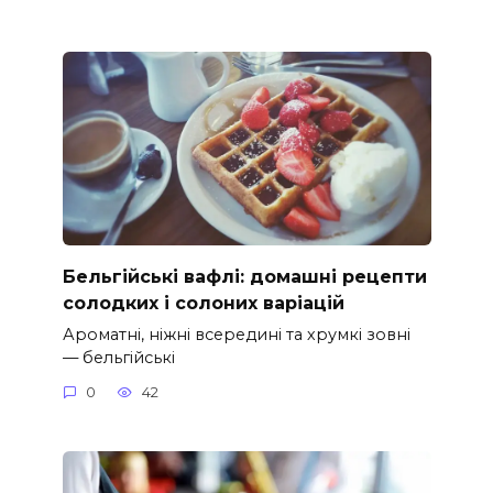
Бельгійські вафлі: домашні рецепти
солодких і солоних варіацій
Ароматні, ніжні всередині та хрумкі зовні
— бельгійські
0
42