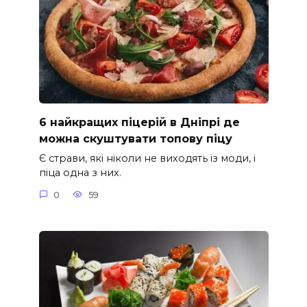
6 найкращих піцерій в Дніпрі де
можна скуштувати топову піцу
Є страви, які ніколи не виходять із моди, і
піца одна з них.
0
59