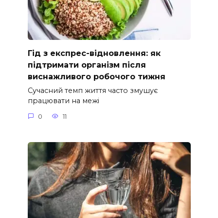
Гід з експрес-відновлення: як
підтримати організм після
виснажливого робочого тижня
Сучасний темп життя часто змушує
працювати на межі
0
11