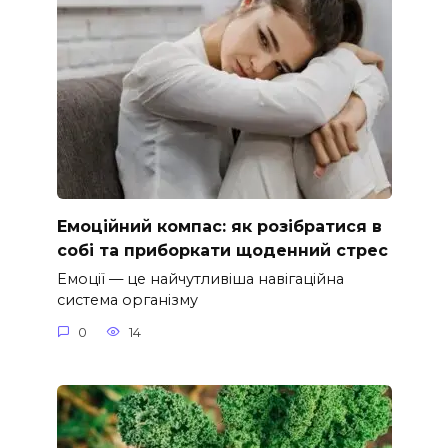
Емоційний компас: як розібратися в
собі та приборкати щоденний стрес
Емоції — це найчутливіша навігаційна
система організму
0
14