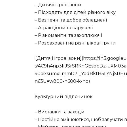
– Дитячі ігрові зони
– Підходять для дітей різного віку
– Безпечні та добре обладнані
– Атракціони та каруселі
– Різноманітні та захоплюючі
– Розраховані на різні вікові групи
![Дитячі ігрові зони](https://lh3.google
s/AC9h4np3lfJSrSRKhGEsbpDz-uXM03
40oixsumxLmmD7l_YodBktH5LYNjSRH
n63U=w800-h600-k-no)
Культурний відпочинок
– Виставки та заходи
– Постійно змінюються, щоб залучати в