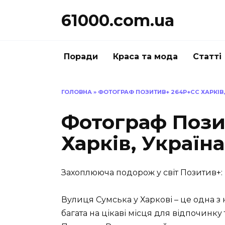
Перейти
61000.com.ua
до
вмісту
Поради
Краса та мода
Статті
ГОЛОВНА
»
ФОТОГРАФ ПОЗИТИВ+ 264P+CC ХАРКІВ,
Фотограф Пози
Харків, Україна
Захоплююча подорож у світ Позитив+: 
Вулиця Сумська у Харкові – це одна з
багата на цікаві місця для відпочинку 