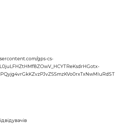
usercontent.com/gps-cs-
aL0juLFHZtHMf8ZOwV_HCYTReKsdrHGotx-
uPQyjg4vrGkKZvzPJvZSSmzKVo0rxTxNwMIuRdST
ідвідувачів