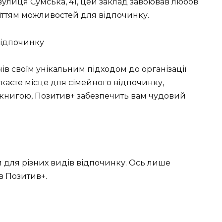
вулиця Сумська, 41, цей заклад завоював любов
їттям можливостей для відпочинку.
відпочинку
в своїм унікальним підходом до організації
укаєте місце для сімейного відпочинку,
з книгою, Позитив+ забезпечить вам чудовий
 для різних видів відпочинку. Ось лише
в Позитив+.