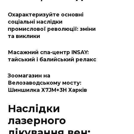
Охарактеризуйте основні
соціальні наслідки
промислової революції: зміни
та виклики
Масажний спа-центр INSAY:
тайський і балийський релакс
Зоомагазин на
Велозаводському мосту:
Шиншилка Х7JM+3H Харків
Наслідки
лазерного
лікування вен: