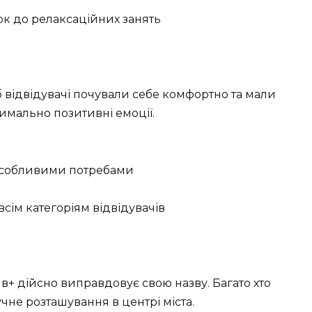
к до релаксаційних занять
б відвідувачі почували себе комфортно та мали
имально позитивні емоції.
 особливими потребами
сім категоріям відвідувачів
тив+ дійсно виправдовує свою назву. Багато хто
учне розташування в центрі міста.