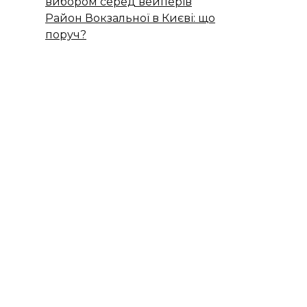
вибором серед вейперів
Район Вокзальної в Києві: що
поруч?