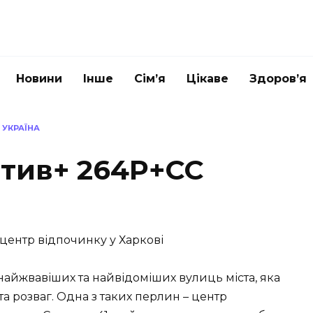
Новини
Інше
Сім’я
Цікаве
Здоров’я
 УКРАЇНА
тив+ 264P+CC
центр відпочинку у Харкові
 найжвавіших та найвідоміших вулиць міста, яка
та розваг. Одна з таких перлин – центр