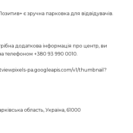
Позитив+ є зручна парковка для відвідувачів.
рібна додаткова інформація про центр, ви
за телефоном +380 93 990 0010.
tviewpixels-pa.googleapis.com/v1/thumbnail?
арківська область, Україна, 61000