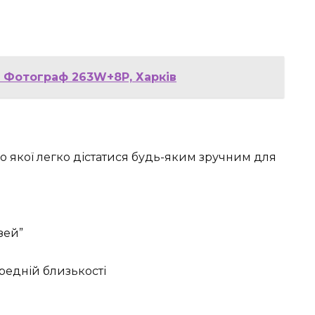
 Фотограф 263W+8P, Харків
до якої легко дістатися будь-яким зручним для
зей”
редній близькості