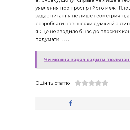
висновку, що тут справа не лише в гео
уявлення про простір і його межі. Пл
задає питання не лише геометричні, а 
розробляти нові шляхи думки й актив
як це не зводило б нас до плоских кон
подумати… . . .
Чи можна зараз садити тюльпани
Оцініть статтю