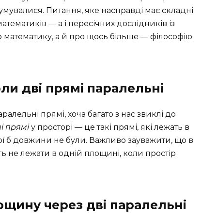
думувалися. Питання, яке насправді має складні
математиків — а і пересічних дослідників із
 математику, а й про щось більше — філософію
ли дві прямі паралельні
ралельні прямі, хоча багато з нас звиклі до
і прямі
у просторі — це такі прямі, які лежать в
ої б довжини не були. Важливо зауважити, що в
ь не лежати в одній площині, коли простір
щину через дві паралельні