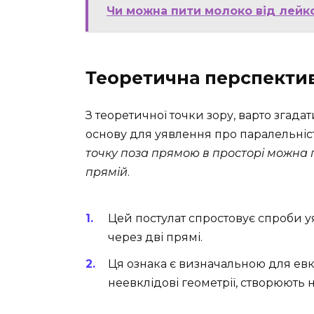
Чи можна пити молоко від лейкоз
Теоретична перспекти
З теоретичної точки зору, варто згад
основу для уявлення про паралельніст
точку поза прямою в просторі можна 
прямій
.
Цей постулат спростовує спроби у
через дві прямі.
Ця ознака є визначальною для евклі
неевклідові геометрії, створюють 