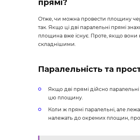
прямі?
Отже, чи можна провести площину чер
так. Якщо ці дві паралельні прямі зна
площина вже існує. Проте, якщо вони 
складнішими.
Паралельність та прос
Якщо дві прямі дійсно паралельні 
цю площину.
Коли ж прямі паралельні, але лежа
належать до окремих площин, пр