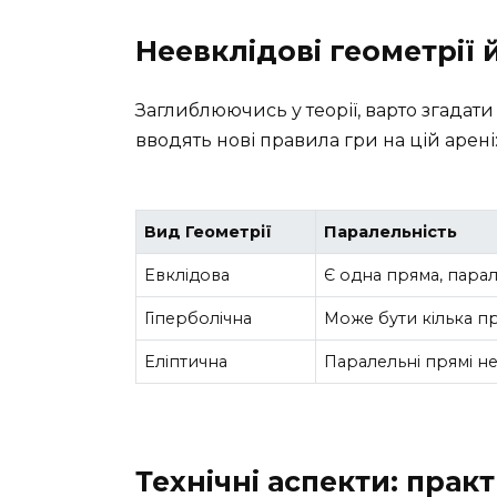
Неевклідові геометрії 
Заглиблюючись у теорії, варто згадат
вводять нові правила гри на цій арені
Вид Геометрії
Паралельність
Евклідова
Є одна пряма, парал
Гіперболічна
Може бути кілька п
Еліптична
Паралельні прямі не
Технічні аспекти: прак