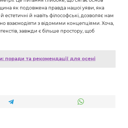
метрії. Це питання глибоке, що сягає основ
ощина як подовжена правда нашої уяви, яка
й естетичні й навіть філософські, дозволяє нам
но взаємодіяти з відомими концепціями. Хоча,
текстів, завжди є більше простору, щоб
: поради та рекомендації для осені