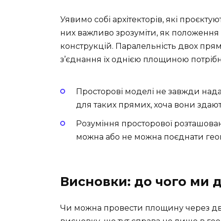
Уявимо собі архітекторів, які проєктую
них важливо зрозуміти, як положення 
конструкцій. Паралельність двох пря
з’єднання їх однією площиною потрібн
Просторові моделі не завжди над
для таких прямих, хоча вони здаю
Розуміння просторової розташован
можна або не можна поєднати гео
Висновки: до чого ми 
Чи можна провести площину через дв