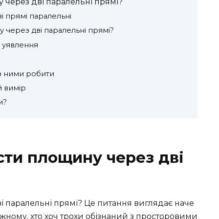
через дві паралельні прямі?
і прямі паралельні
через дві паралельні прямі?
і уявлення
 з ними робити
й вимір
и?
ти площину через дві
 паралельні прямі? Це питання виглядає наче
ожному, хто хоч трохи обізнаний з просторовими