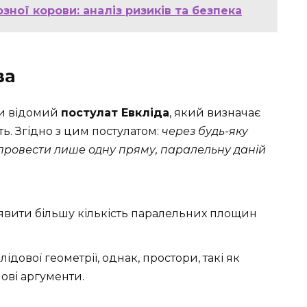
ної корови: аналіз ризиків та безпека
ва
ати відомий
постулат Евкліда
, який визначає
ь. Згідно з цим постулатом:
через будь-яку
провести лише одну пряму, паралельну даній
явити більшу кількість паралельних площин
дової геометрії, однак, простори, такі як
нові аргументи.