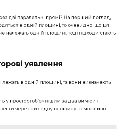
ез дві паралельні прямі? На перший погляд,
ходяться в одній площині, то очевидно, що ця
не належать одній площині, тоді підходи стають
торові уявлення
і лежать в одній площині, та вони визначають
ть у просторі об’ємнішим за два виміри і
овести через них одну площину неможливо.