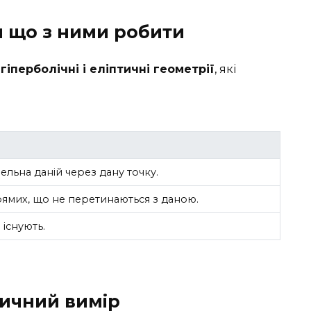
й що з ними робити
и
гіперболічні і еліптичні геометрії
, які
:
ельна даній через дану точку.
рямих, що не перетинаються з даною.
 існують.
тичний вимір