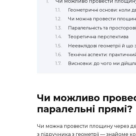
Чи можливо провести площину 
Геометричні основи: коли дв
Чи можна провести площину 
Паралельність та просторов
Теоретична перспектива
Неевклідові геометрії й що
Технічні аспекти: практични
Висновки: до чого ми дійшл
Чи можливо провес
паралельні прямі?
Чи можна провести площину через дві
з підручника з геометрії — знайоме к