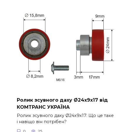
Ролик зсувного даху Ø24x9x17 від
КОМТРАНС УКРАЇНА
Ролик зсувного даху Ø24x9x17: Що це таке
і навіщо він потрібен?
0
25