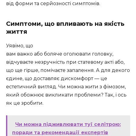
від форми та серйозності симптомів.
Симптоми, що впливають на якість
життя
Уявімо, що
вам важко або боляче оголювати головку,
відчуваєте незручність при статевому акті або,
що ще гірше, помічаєте запалення. А для декого
єдине, що доставляє дискомфорт — це
естетичний вигляд. Чи можна жити з фімозом,
який обожнює викликати проблеми? Так, і ось
як це зробити.
Чи можна підживлювати туї селітрою:
поради та рекомендації експертів