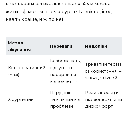
виконувати всі вказівки лікаря. А чи можна
жити з фімозом після хірургії? Та звісно, іноді
навіть краще, ніж до неї.
Метод
Переваги
Недоліки
лікування
Безболісність,
Тривалий термін
Консервативний
відсутність
використання, не
(мазі)
перерви на
завжди дієвий
відновлення
Пару днів — і
Ризик інфекцій,
Хірургічний
ти вільний від
післяопераційний
проблеми
дискомфорт