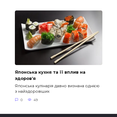
Японська кухня та її вплив на
здоров’я
Японська кулінарія давно визнана однією
з найздоровіших
0
49