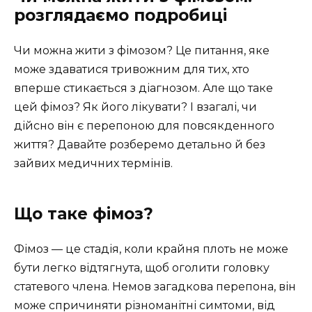
розглядаємо подробиці
Чи можна жити з фімозом? Це питання, яке
може здаватися тривожним для тих, хто
вперше стикається з діагнозом. Але що таке
цей фімоз? Як його лікувати? І взагалі, чи
дійсно він є перепоною для повсякденного
життя? Давайте розберемо детально й без
зайвих медичних термінів.
Що таке фімоз?
Фімоз — це стадія, коли крайня плоть не може
бути легко відтягнута, щоб оголити головку
статевого члена. Немов загадкова перепона, він
може спричиняти різноманітні симтоми, від