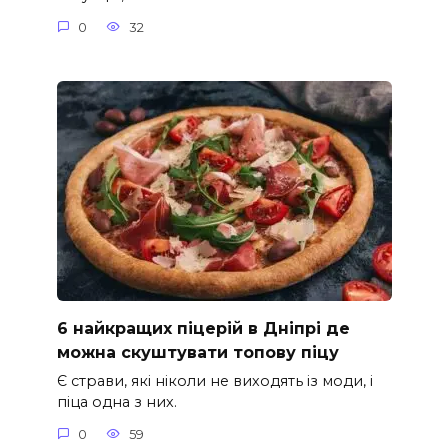
0
32
6 найкращих піцерій в Дніпрі де
можна скуштувати топову піцу
Є страви, які ніколи не виходять із моди, і
піца одна з них.
0
59