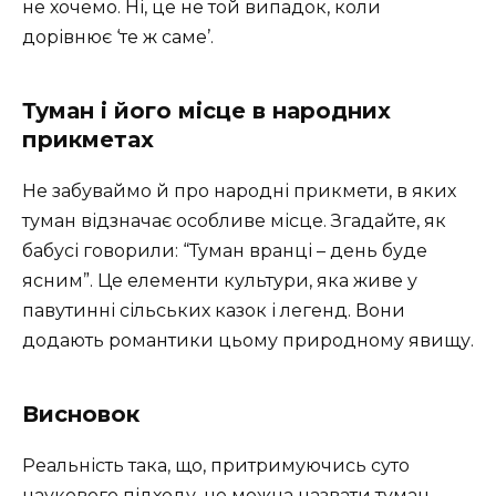
не хочемо. Ні, це не той випадок, коли
дорівнює ‘те ж саме’.
Туман і його місце в народних
прикметах
Не забуваймо й про народні прикмети, в яких
туман відзначає особливе місце. Згадайте, як
бабусі говорили: “Туман вранці – день буде
ясним”. Це елементи культури, яка живе у
павутинні сільських казок і легенд. Вони
додають романтики цьому природному явищу.
Висновок
Реальність така, що, притримуючись суто
наукового підходу, не можна назвати туман