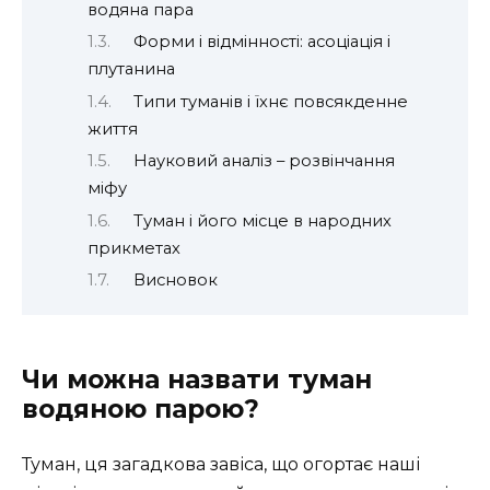
водяна пара
Форми і відмінності: асоціація і
плутанина
Типи туманів і їхнє повсякденне
життя
Науковий аналіз – розвінчання
міфу
Туман і його місце в народних
прикметах
Висновок
Чи можна назвати туман
водяною парою?
Туман, ця загадкова завіса, що огортає наші