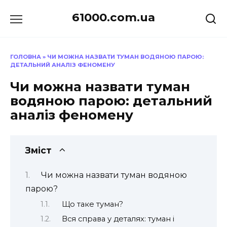
Перейти
61000.com.ua
до
вмісту
ГОЛОВНА
»
ЧИ МОЖНА НАЗВАТИ ТУМАН ВОДЯНОЮ ПАРОЮ:
ДЕТАЛЬНИЙ АНАЛІЗ ФЕНОМЕНУ
Чи можна назвати туман
водяною парою: детальний
аналіз феномену
Зміст
Чи можна назвати туман водяною
парою?
Що таке туман?
Вся справа у деталях: туман і