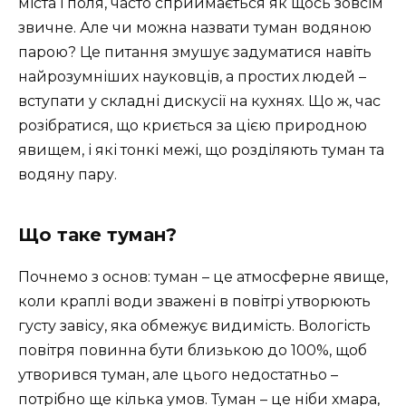
міста і поля, часто сприймається як щось зовсім
звичне. Але чи можна назвати туман водяною
парою? Це питання змушує задуматися навіть
найрозумніших науковців, а простих людей –
вступати у складні дискусії на кухнях. Що ж, час
розібратися, що криється за цією природною
явищем, і які тонкі межі, що розділяють туман та
водяну пару.
Що таке туман?
Почнемо з основ: туман – це атмосферне явище,
коли краплі води зважені в повітрі утворюють
густу завісу, яка обмежує видимість. Вологість
повітря повинна бути близькою до 100%, щоб
утворився туман, але цього недостатньо –
потрібно ще кілька умов. Туман – це ніби хмара,