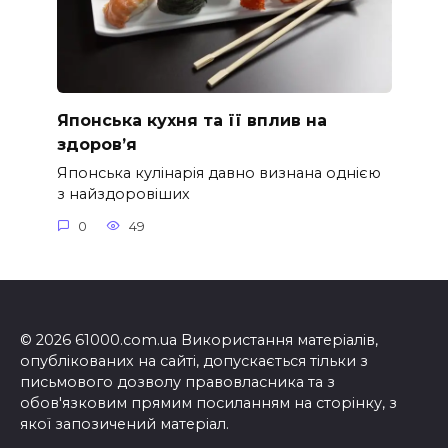
Японська кухня та її вплив на
здоров’я
Японська кулінарія давно визнана однією
з найздоровіших
0
49
© 2026 61000.com.ua Використання матеріалів,
опублікованих на сайті, допускається тільки з
письмового дозволу правовласника та з
обов'язковим прямим посиланням на сторінку, з
якої запозичений матеріал.