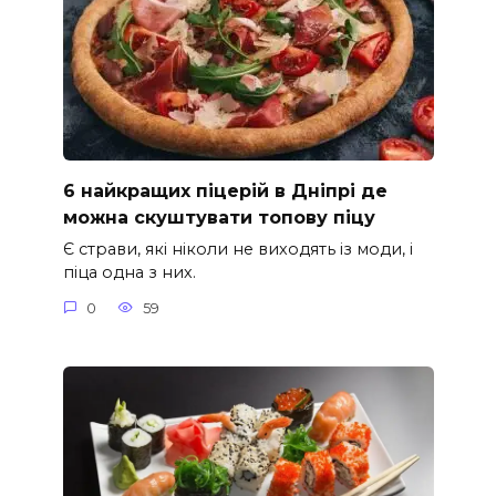
6 найкращих піцерій в Дніпрі де
можна скуштувати топову піцу
Є страви, які ніколи не виходять із моди, і
піца одна з них.
0
59