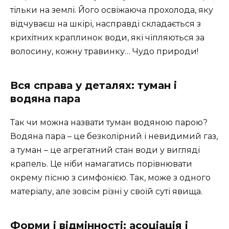
тільки на землі. Його освіжаюча прохолода, яку
відчуваєш на шкірі, насправді складається з
крихітних краплинок води, які чіпляються за
волосину, кожну травинку… Чудо природи!
Вся справа у деталях: туман і
водяна пара
Так чи можна назвати туман водяною парою?
Водяна пара – це безколірний і невидимий газ,
а туман – це агрегатний стан води у вигляді
крапель. Це ніби намагатись порівнювати
окрему пісню з симфонією. Так, може з одного
матеріалу, але зовсім різні у своїй суті явища.
Форми і відмінності: асоціація і