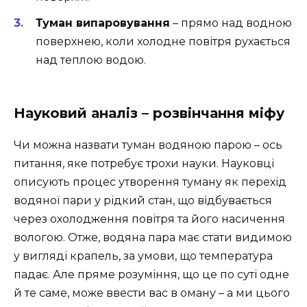
Туман випаровування
– прямо над водною
поверхнею, коли холодне повітря рухається
над теплою водою.
Науковий аналіз – розвінчання міфу
Чи можна назвати туман водяною парою – ось
питання, яке потребує трохи науки. Науковці
описують процес утворення туману як перехід
водяної пари у рідкий стан, що відбувається
через охолодження повітря та його насичення
вологою. Отже, водяна пара має стати видимою
у вигляді крапель, за умови, що температура
падає. Але пряме розуміння, що це по суті одне
й те саме, може ввести вас в оману – а ми цього