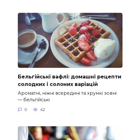
Бельгійські вафлі: домашні рецепти
солодких і солоних варіацій
Ароматні, ніжні всередині та хрумкі зовні
— бельгійські
0
42