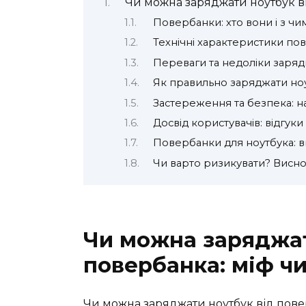
Чи можна заряджати ноутбук ві
Повербанки: хто вони і з чим
Технічні характеристики пов
Переваги та недоліки заряд
Як правильно заряджати ноу
Застереження та безпека: н
Досвід користувачів: відгуки т
Повербанки для ноутбука: в
Чи варто ризикувати? Виснов
Чи можна заряджат
повербанка: міф чи
Чи можна заряджати ноутбук від пове