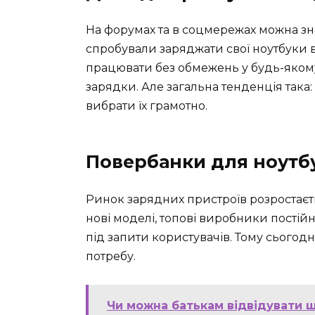
На форумах та в соцмережах можна знай
спробували заряджати свої ноутбуки в
працювати без обмежень у будь-якому 
зарядки. Але загальна тенденція така
вибрати їх грамотно.
Повербанки для ноутбу
Ринок зарядних пристроїв розростаєт
нові моделі, топові виробники пості
під запити користувачів. Тому сьогод
потребу.
Чи можна батькам відвідувати ш