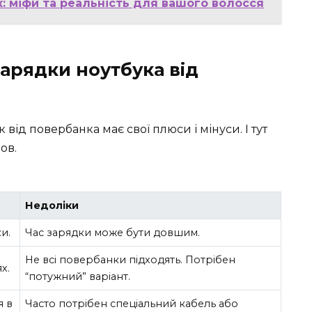
: міфи та реальність для вашого волосся
зарядки ноутбука від
від повербанка має свої плюси і мінуси. І тут
ов.
Недоліки
и.
Час зарядки може бути довшим.
Не всі повербанки підходять. Потрібен
х.
“потужний” варіант.
я в
Часто потрібен спеціальний кабель або