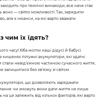
заходить про технічні винаходи, все наче стає
ь воно — світло можливості. Так, зарядити
, але є нюанси, на які варто зважати.
з чим їх їдять?
го часу! Хіба могли наші дідусі й бабусі
 кишенях потужні акумулятори, які здатні
и стали невід’ємною частиною сучасного життя,
 залишитися без зв’язку зі світом.
 акумулятори, що дозволяють заряджати
питання: чи зможуть вони дати життя не лише
 на це залежить від кількох факторів, які варто