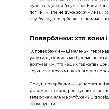
купою недовіри й сумнівів. Коли мова 
логічним, але не дуже зрозумілим. І ос
ноутбук від повербанка цілком можливо
Повербанки: хто вони і 
О, повербанки — ці маленькі герої нашо
уявити, що колись ми будемо носити в
врятувати життя наших гаджетів? Вон
зручними друзями кожного, хто не хоче
По суті, повербанки — це портативні
різноманітні пристрої. І тут виникає 
телефонам, але й ноутбукам? Відповідь
враховувати.