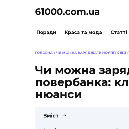
Перейти
61000.com.ua
до
вмісту
Поради
Краса та мода
Статті
ГОЛОВНА
»
ЧИ МОЖНА ЗАРЯДЖАТИ НОУТБУК ВІД 
Чи можна заря
повербанка: кл
нюанси
Зміст