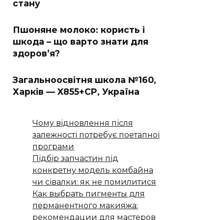
стану
Пшоняне молоко: користь і
шкода – що варто знати для
здоров’я?
Загальноосвітня школа №160,
Харків — X855+CP, Україна
Чому відновлення після
залежності потребує поетапної
програми
Підбір запчастин під
конкретну модель комбайна
чи сівалки: як не помилитися
Как выбрать пигменты для
перманентного макияжа:
рекомендации для мастеров