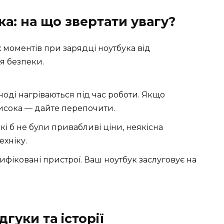
а: на що звертати увагу?
 моментів при зарядці ноутбука від
я безпеки.
ноді нагріваються під час роботи. Якщо
висока — дайте перепочити.
кі б не були привабливі ціни, неякісна
ехніку.
ифіковані пристрої. Ваш ноутбук заслуговує на
дгуки та історії