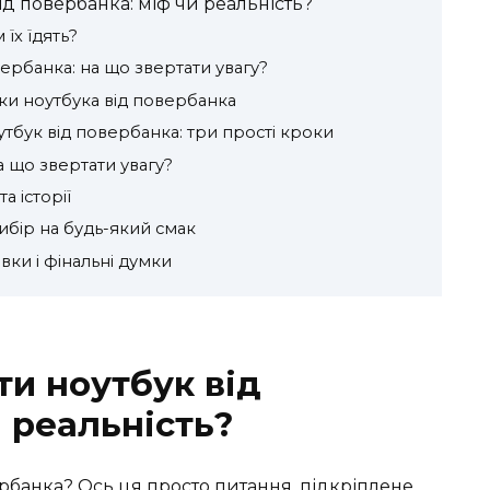
д повербанка: міф чи реальність?
 їх їдять?
ербанка: на що звертати увагу?
ки ноутбука від повербанка
тбук від повербанка: три прості кроки
а що звертати увагу?
а історії
ибір на будь-який смак
ки і фінальні думки
и ноутбук від
 реальність?
рбанка? Ось ця просто питання, підкріплене