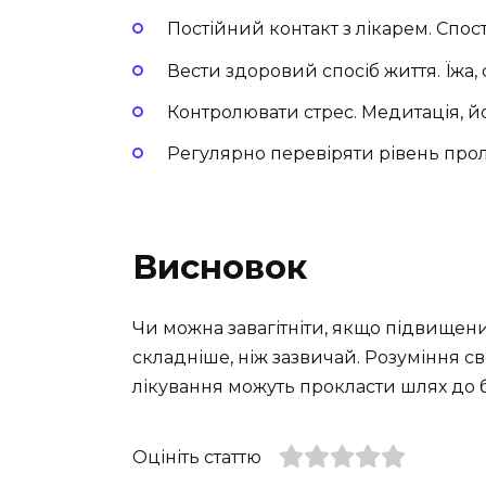
Постійний контакт з лікарем. Спо
Вести здоровий спосіб життя. Їжа, с
Контролювати стрес. Медитація, йог
Регулярно перевіряти рівень прол
Висновок
Чи можна завагітніти, якщо підвищени
складніше, ніж зазвичай. Розуміння св
лікування можуть прокласти шлях до ба
Оцініть статтю