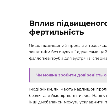
Вплив підвищеного
фертильність
Якщо підвищений пролактин заважає 
завагітніти без овуляції, адже саме ц
фаллопієві труби для зустрічі зі сперм
Чи можна зробити довіреність о
Іноді жінки, які мають надлишок пролак
безліч, але ймовірність низька. Навіт
інші дисбаланси можуть ускладнити п