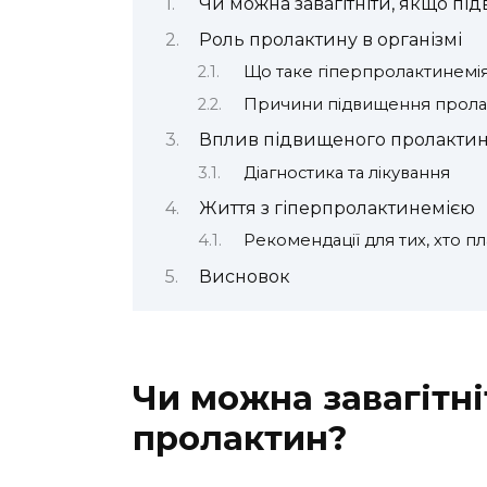
Чи можна завагітніти, якщо п
Роль пролактину в організмі
Що таке гіперпролактинемі
Причини підвищення прола
Вплив підвищеного пролактин
Діагностика та лікування
Життя з гіперпролактинемією
Рекомендації для тих, хто пла
Висновок
Чи можна завагітн
пролактин?