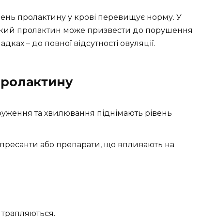
івень пролактину у крові перевищує норму. У
сокий пролактин може призвести до порушення
дках – до повної відсутності овуляції.
пролактину
пруження та хвилювання піднімають рівень
ресанти або препарати, що впливають на
 трапляються.