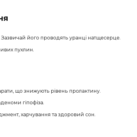
ня
у. Зазвичай його проводять уранці натщесерце.
ливих пухлин.
рати, що знижують рівень пролактину.
аденоми гіпофіза.
еджмент, харчування та здоровий сон.