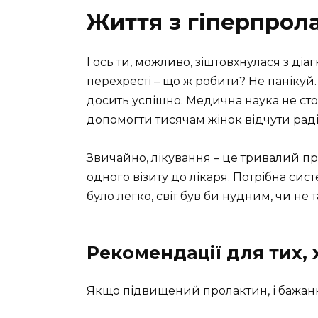
Життя з гіперпрол
І ось ти, можливо, зіштовхнулася з діа
перехресті – що ж робити? Не панікуй.
досить успішно. Медична наука не стоїт
допомогти тисячам жінок відчути раді
Звичайно, лікування – це тривалий пр
одного візиту до лікаря. Потрібна систе
було легко, світ був би нудним, чи не так
Рекомендації для тих, 
Якщо підвищений пролактин, і бажання