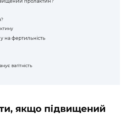
ідвищений пролактин?
я?
ктину
у на фертильність
нує вагітність
іти, якщо підвищений