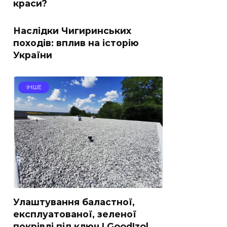
краси?
Наслідки Чигиринських
походів: вплив на історію
України
ІНШЕ
Улаштування баластної,
експлуатованої, зеленої
покрівлі під ключ | GoodIzol