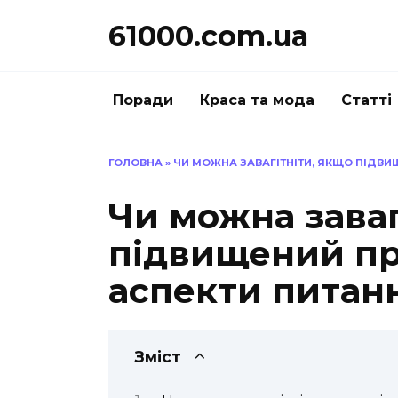
Перейти
61000.com.ua
до
вмісту
Поради
Краса та мода
Статті
ГОЛОВНА
»
ЧИ МОЖНА ЗАВАГІТНІТИ, ЯКЩО ПІДВИ
Чи можна заваг
підвищений пр
аспекти питан
Зміст