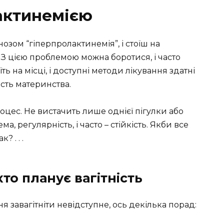
актинемією
гнозом “гіперпролактинемія”, і стоїш на
 З цією проблемою можна боротися, і часто
ь на місці, і доступні методи лікування здатні
сть материнства.
оцес. Не вистачить лише однієї пігулки або
ма, регулярність, і часто – стійкість. Якби все
? . . .
хто планує вагітність
 завагітніти невідступне, ось декілька порад: