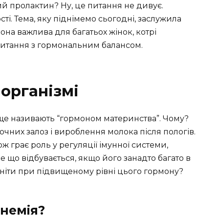
й пролактин? Ну, це питання не дивує.
ості. Тема, яку піднімемо сьогодні, заслужила
она важлива для багатьох жінок, котрі
питання з гормональним балансом.
організмі
ще називають “гормоном материнства”. Чому?
чних залоз і вироблення молока після пологів.
ож грає роль у регуляції імунної системи,
е що відбувається, якщо його занадто багато в
ітніти при підвищеному рівні цього гормону?
немія?