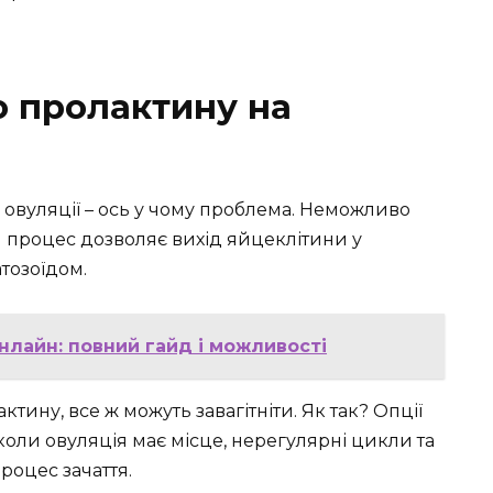
 пролактину на
овуляції – ось у чому проблема. Неможливо
ей процес дозволяє вихід яйцеклітини у
атозоїдом.
нлайн: повний гайд і можливості
тину, все ж можуть завагітніти. Як так? Опції
ь коли овуляція має місце, нерегулярні цикли та
роцес зачаття.