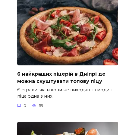
6 найкращих піцерій в Дніпрі де
можна скуштувати топову піцу
Є страви, які ніколи не виходять із моди, і
піца одна з них.
0
59