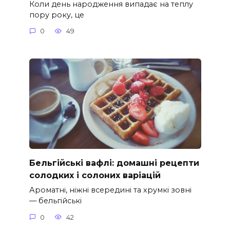
Коли день народження випадає на теплу
пору року, це
0
49
Бельгійські вафлі: домашні рецепти
солодких і солоних варіацій
Ароматні, ніжні всередині та хрумкі зовні
— бельгійські
0
42