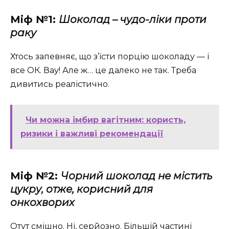
Міф №1:
Шоколад – чудо-ліки проти
раку
Хтось запевняє, що з’їсти порцію шоколаду — і
все ОК. Вау! Але ж… це далеко не так. Треба
дивитись реалістично.
Чи можна імбир вагітним: користь,
ризики і важливі рекомендації
Міф №2:
Чорний шоколад не містить
цукру, отже, корисний для
онкохворих
Отут смішно. Ні, серйозно. Більшій частині