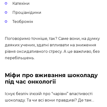
Катехіни
Проціанідини
Теобромін
Поговоримо точніше, так? Саме вони, на думку
деяких учених, здатні впливати на зниження
рівня оксидативного стресу. А це важливо, без
перебільшень.
Міфи про вживання шоколаду
під час онкології
Існує безліч ілюзій про “чарівні” властивості
шоколаду. Та чи всі вони правдиві? Де там…