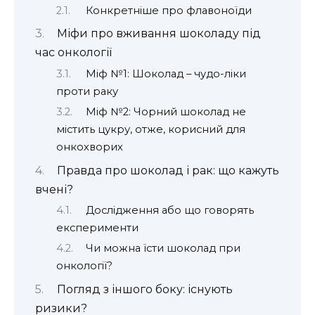
Конкретніше про флавоноїди
Міфи про вживання шоколаду під
час онкології
Міф №1: Шоколад – чудо-ліки
проти раку
Міф №2: Чорний шоколад не
містить цукру, отже, корисний для
онкохворих
Правда про шоколад і рак: що кажуть
вчені?
Дослідження або що говорять
експерименти
Чи можна їсти шоколад при
онкології?
Погляд з іншого боку: існують
ризики?