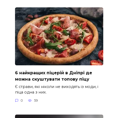
6 найкращих піцерій в Дніпрі де
можна скуштувати топову піцу
Є страви, які ніколи не виходять із моди, і
піца одна з них.
0
59