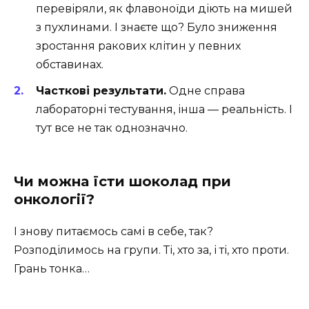
перевіряли, як флавоноїди діють на мишей
з пухлинами. І знаєте що? Було зниження
зростання ракових клітин у певних
обставинах.
Часткові результати.
Одне справа
лабораторні тестування, інша — реальність. І
тут все не так однозначно.
Чи можна їсти шоколад при
онкології?
І знову питаємось самі в себе, так?
Розподілимось на групи. Ті, хто за, і ті, хто проти.
Грань тонка…