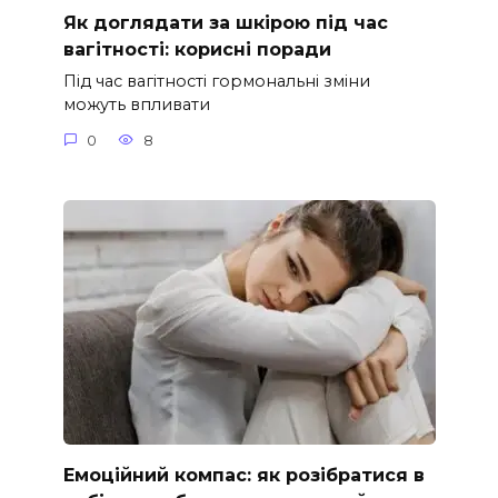
Як доглядати за шкірою під час
вагітності: корисні поради
Під час вагітності гормональні зміни
можуть впливати
0
8
Емоційний компас: як розібратися в