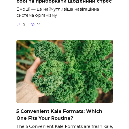
собі та приборкати щоденний стрес
Емоції — це найчутливіша навігаційна
система організму
0
14
5 Convenient Kale Formats: Which
One Fits Your Routine?
The 5 Convenient Kale Formats are fresh kale,