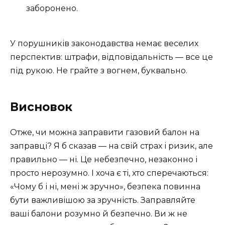
заборонено.
У порушників законодавства немає веселих
перспектив: штрафи, відповідальність — все це
під рукою. Не грайте з вогнем, буквально.
Висновок
Отже, чи можна заправити газовий балон на
заправці? Я б сказав — на свій страх і ризик, але
правильно — ні. Це небезпечно, незаконно і
просто нерозумно. І хоча є ті, хто сперечаються:
«Чому б і ні, мені ж зручно», безпека повинна
бути важливішою за зручність. Заправляйте
ваші балони розумно й безпечно. Ви ж не