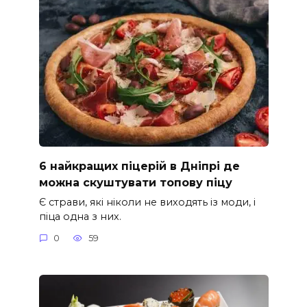
6 найкращих піцерій в Дніпрі де
можна скуштувати топову піцу
Є страви, які ніколи не виходять із моди, і
піца одна з них.
0
59