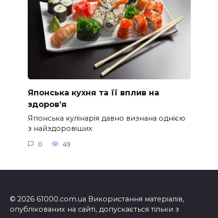
Японська кухня та її вплив на
здоров’я
Японська кулінарія давно визнана однією
з найздоровіших
0
49
© 2026 61000.com.ua Використання матеріалів,
опублікованих на сайті, допускається тільки з