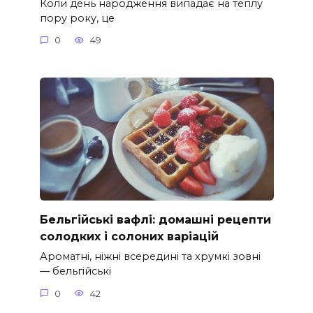
Коли день народження випадає на теплу
пору року, це
0
49
Бельгійські вафлі: домашні рецепти
солодких і солоних варіацій
Ароматні, ніжні всередині та хрумкі зовні
— бельгійські
0
42