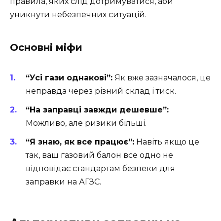
правила, яких слід дотримуватися, аби
уникнути небезпечних ситуацій.
Основні міфи
“Усі гази однакові”:
Як вже зазначалося, це
неправда через різний склад і тиск.
“На заправці завжди дешевше”:
Можливо, але ризики більші.
“Я знаю, як все працює”:
Навіть якщо це
так, ваш газовий балон все одно не
відповідає стандартам безпеки для
заправки на АГЗС.