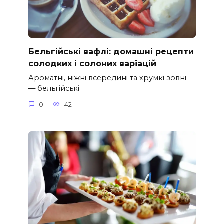
Бельгійські вафлі: домашні рецепти
солодких і солоних варіацій
Ароматні, ніжні всередині та хрумкі зовні
— бельгійські
0
42