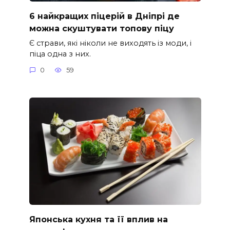
6 найкращих піцерій в Дніпрі де
можна скуштувати топову піцу
Є страви, які ніколи не виходять із моди, і
піца одна з них.
0
59
Японська кухня та її вплив на