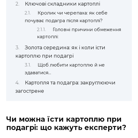
Ключові складники картоплі
Кролик чи черепаха: як себе
почуває подагра після картоплі?
Головні причини обмеження
картоплі:
Золота середина: як і коли їсти
картоплю при подагрі
Щоб любити картоплю й не
здаватися…
Картопля та подагра: закруглюючи
загострене
Чи можна їсти картоплю при
подагрі: що кажуть експерти?