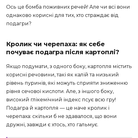
Ось це бомба поживних речей! Але чи всі вони
однаково корисні для тих, хто страждає від
подагри?
Кролик чи черепаха: як себе
почуває подагра після картоплі?
Якщо подумати, з одного боку, картопля містить
корисні речовини, такі як калій та низький
рівень пуринів, які можуть сприяти зниженню
рівня сечової кислоти. Але, з іншого боку,
високий глікемічний індекс псує всю гру!
Подагра й картопля — це наче кролик і
черепаха: скільки б не здавалося, що вони
дружні, завжди є хтось, хто гальмує.