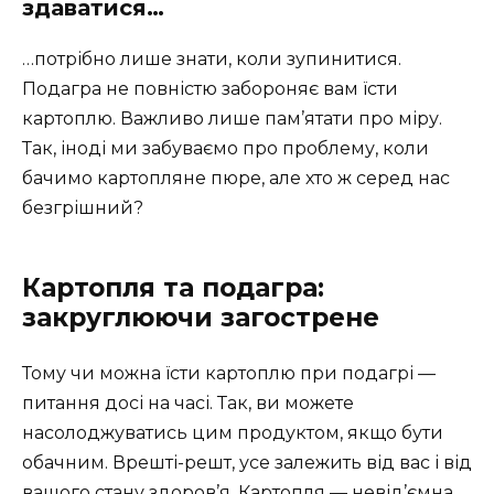
здаватися…
…потрібно лише знати, коли зупинитися.
Подагра не повністю забороняє вам їсти
картоплю. Важливо лише пам’ятати про міру.
Так, іноді ми забуваємо про проблему, коли
бачимо картопляне пюре, але хто ж серед нас
безгрішний?
Картопля та подагра:
закруглюючи загострене
Тому чи можна їсти картоплю при подагрі —
питання досі на часі. Так, ви можете
насолоджуватись цим продуктом, якщо бути
обачним. Врешті-решт, усе залежить від вас і від
вашого стану здоров’я. Картопля — невід’ємна