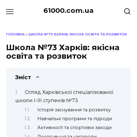
Перейти
61000.com.ua
до
вмісту
ГОЛОВНА
»
ШКОЛА №73 ХАРКІВ: ЯКІСНА ОСВІТА ТА РОЗВИТОК
Школа №73 Харків: якісна
освіта та розвиток
Зміст
Огляд Харківської спеціалізованої
школи I-III ступенів №73
Історія заснування та розвитку
Навчальні програми та підходи
Активності та спортивні заходи
Досягнення та нагороди