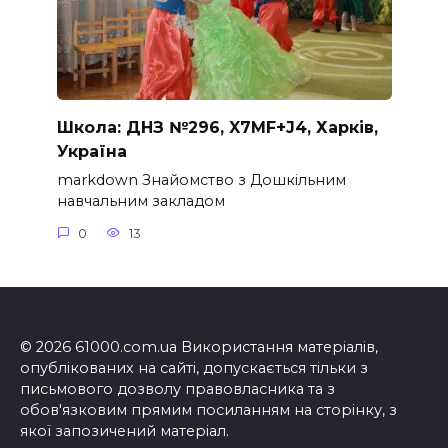
Школа: ДНЗ №296, X7MF+J4, Харків,
Україна
markdown Знайомство з Дошкільним
навчальним закладом
0
13
© 2026 61000.com.ua Використання матеріалів,
опублікованих на сайті, допускається тільки з
письмового дозволу правовласника та з
обов'язковим прямим посиланням на сторінку, з
якої запозичений матеріал.