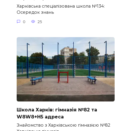
Харківська спеціалізована школа №134:
Осередок знань
0
25
Школа Харків: гімназія №82 та
W8W8+H5 адреса
Знайомство з Харківською гімназією №82