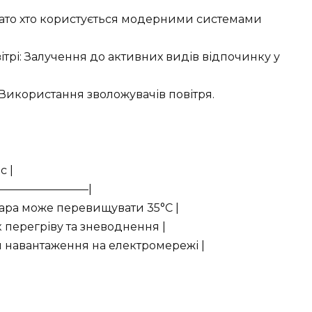
ато хто користується модерними системами
трі: Залучення до активних видів відпочинку у
 Використання зволожувачів повітря.
с |
—————————|
Жара може перевищувати 35°C |
к перегріву та зневоднення |
я навантаження на електромережі |