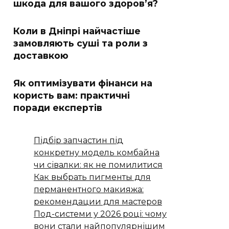
шкода для вашого здоров’я?
Коли в Дніпрі найчастіше
замовляють суші та роли з
доставкою
Як оптимізувати фінанси на
користь вам: практичні
поради експертів
Підбір запчастин під
конкретну модель комбайна
чи сівалки: як не помилитися
Как выбрать пигменты для
перманентного макияжа:
рекомендации для мастеров
Под-системи у 2026 році: чому
вони стали найпопулярнішим