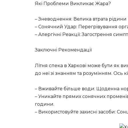
Які Проблеми Викликає Жара?
– Зневоднення: Велика втрата рідини 
– Сонячний Удар: Перегрівування орг
– Алергічні Реакції: Загострення симпт
Заключні Рекомендації
Літня спека в Харкові може бути як в
до неї зі знанням та розумінням. Ось 
– Вживайте більше води: Щоденна но
– Уникайте прямих сонячних променів:
години.
– Використовуйте захисні засоби: Сон