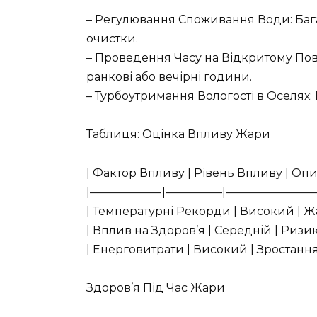
– Регулювання Споживання Води: Баг
очистки.
– Проведення Часу на Відкритому Пові
ранкові або вечірні години.
– Турбоутримання Вологості в Оселях:
Таблиця: Оцінка Впливу Жари
| Фактор Впливу | Рівень Впливу | Опи
|——————-|—————|———————
| Температурні Рекорди | Високий | 
| Вплив на Здоров’я | Середній | Ризи
| Енерговитрати | Високий | Зростанн
Здоров’я Під Час Жари