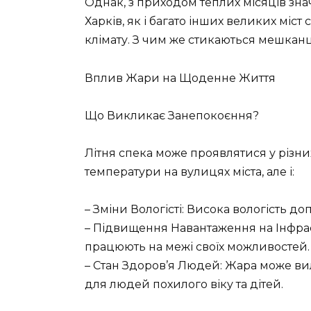
Однак, з приходом теплих місяців зна
Харків, як і багато інших великих міст 
клімату. З чим же стикаються мешканці
Вплив Жари на Щоденне Життя
Що Викликає Занепокоєння?
Літня спека може проявлятися у різни
температури на вулицях міста, але і:
– Зміни Вологісті: Висока вологість д
– Підвищення Навантаження на Інфрас
працюють на межі своїх можливостей.
– Стан Здоров’я Людей: Жара може ви
для людей похилого віку та дітей.