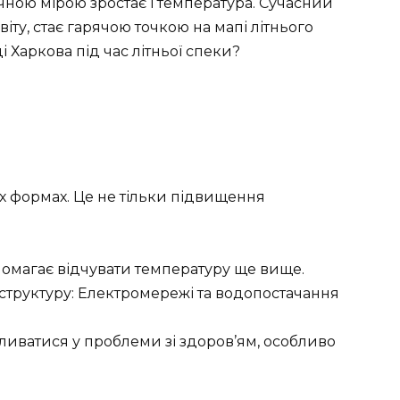
чною мірою зростає і температура. Сучасний
світу, стає гарячою точкою на мапі літнього
 Харкова під час літньої спеки?
х формах. Це не тільки підвищення
опомагає відчувати температуру ще вище.
труктуру: Електромережі та водопостачання
ливатися у проблеми зі здоров’ям, особливо