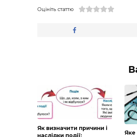
Оцініть статтю
В
Як визначити причини і
Яке
наслідки події: