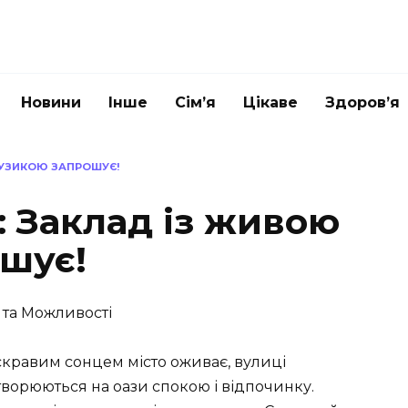
Новини
Інше
Сім’я
Цікаве
Здоров’я
МУЗИКОЮ ЗАПРОШУЄ!
: Заклад із живою
шує!
и та Можливості
яскравим сонцем місто оживає, вулиці
ворюються на оази спокою і відпочинку.