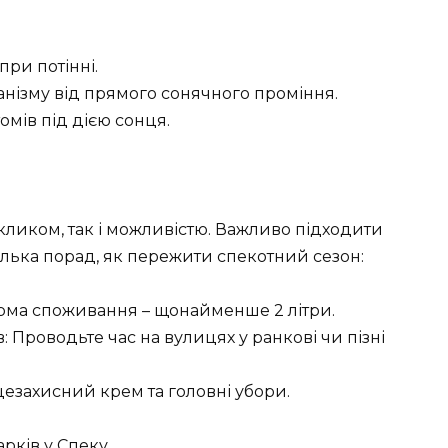
при потінні.
анізму від прямого сонячного проміння.
омів під дією сонця.
икликом, так і можливістю. Важливо підходити
кілька порад, як пережити спекотний сезон:
рма споживання – щонайменше 2 літри.
 Проводьте час на вулицях у ранкові чи пізні
цезахисний крем та головні убори.