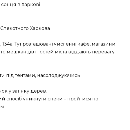
е Спекотного Харкова
 134a. Тут розташовані численні кафе, магазини
ато мешканців і гостей міста віддають перевагу
ити під тентами, насолоджуючись
ок у затінку дерев.
й спосіб уникнути спеки – пройтися по
м.