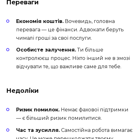
Переваги
Економія коштів.
Вочевидь, головна
перевага — це фінанси. Адвокати беруть
чималі гроші за свої послуги.
Особисте залучення.
Ти більше
контролюєш процес. Ніхто інший не в змозі
відчувати те, що важливе саме для тебе.
Недоліки
Ризик помилок.
Немає фахової підтримки
— є більший ризик помилитися.
Час та зусилля.
Самостійна робота вимагає
часу. Це може перешкоджати твоєму