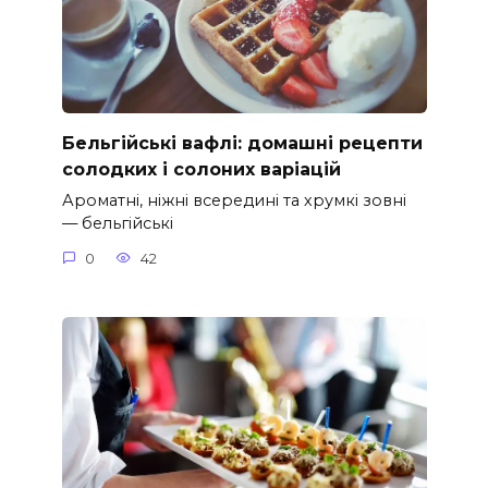
Бельгійські вафлі: домашні рецепти
солодких і солоних варіацій
Ароматні, ніжні всередині та хрумкі зовні
— бельгійські
0
42