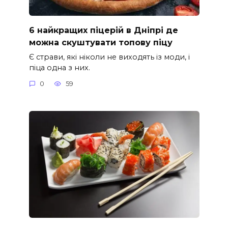
6 найкращих піцерій в Дніпрі де
можна скуштувати топову піцу
Є страви, які ніколи не виходять із моди, і
піца одна з них.
0
59