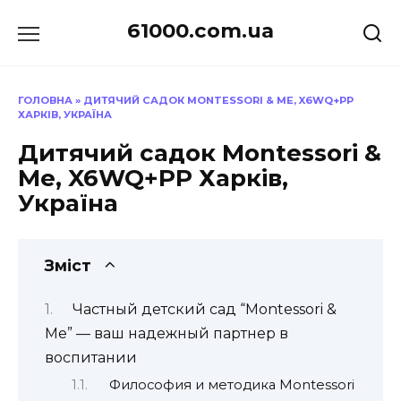
Перейти
61000.com.ua
до
вмісту
ГОЛОВНА
»
ДИТЯЧИЙ САДОК MONTESSORI & ME, X6WQ+PP
ХАРКІВ, УКРАЇНА
Дитячий садок Montessori &
Me, X6WQ+PP Харків,
Україна
Зміст
Частный детский сад “Montessori &
Me” — ваш надежный партнер в
воспитании
Философия и методика Montessori