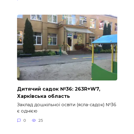
Дитячий садок №36: 263R+W7,
Харківська область
Заклад дошкільної освіти (ясла-садок) №36
є однією
0
25