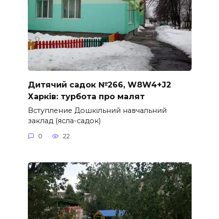
Дитячий садок №266, W8W4+J2
Харків: турбота про малят
Вступление Дошкільний навчальний
заклад (ясла-садок)
0
22