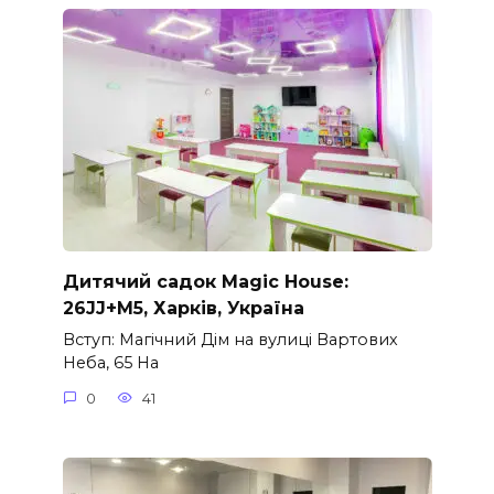
Дитячий садок Magic House:
26JJ+M5, Харків, Україна
Вступ: Магічний Дім на вулиці Вартових
Неба, 65 На
0
41