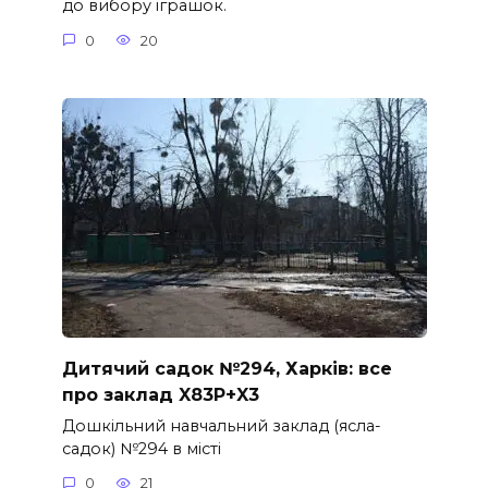
до вибору іграшок.
0
20
Дитячий садок №294, Харків: все
про заклад X83P+X3
Дошкільний навчальний заклад (ясла-
садок) №294 в місті
0
21