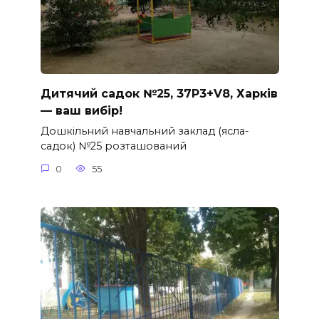
Дитячий садок №25, 37P3+V8, Харків
— ваш вибір!
Дошкільний навчальний заклад (ясла-
садок) №25 розташований
0
55