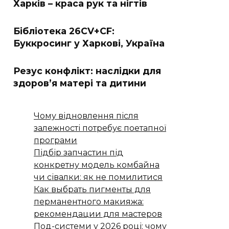
Харків – краса рук та нігтів
Бібліотека 26CV+CF:
Буккросинг у Харкові, Україна
Резус конфлікт: наслідки для
здоров’я матері та дитини
Чому відновлення після
залежності потребує поетапної
програми
Підбір запчастин під
конкретну модель комбайна
чи сівалки: як не помилитися
Как выбрать пигменты для
перманентного макияжа:
рекомендации для мастеров
Под-системи у 2026 році: чому