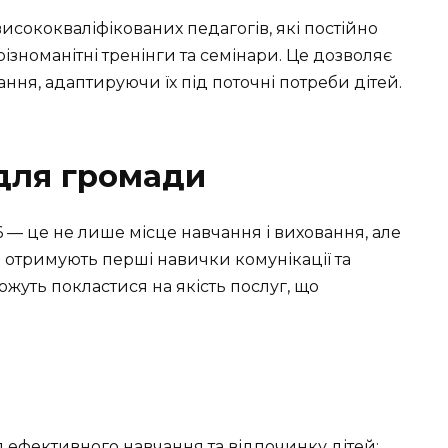
исококваліфікованих педагогів, які постійно
ізноманітні тренінги та семінари. Це дозволяє
ання, адаптируючи їх під поточні потреби дітей.
для громади
— це не лише місце навчання і виховання, але
 отримують перші навички комунікації та
ожуть покластися на якість послуг, що
 ефективного навчання та відпочинку дітей: