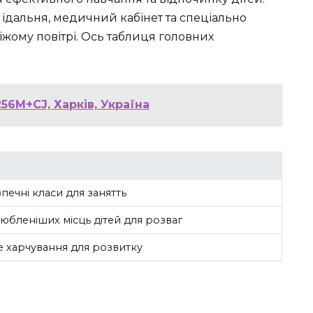
, їдальня, медичний кабінет та спеціально
іжому повітрі. Ось таблиця головних
56M+CJ, Харків, Україна
зпечні класи для занятть
юбленіших місць дітей для розваг
 харчування для розвитку