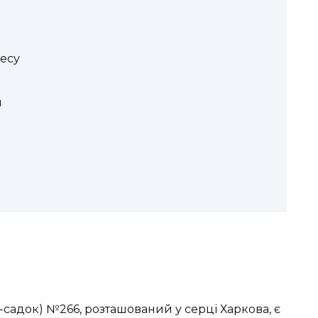
есу
и
садок) №266, розташований у серці Харкова, є