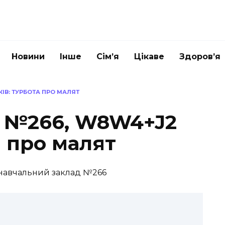
Новини
Інше
Сім’я
Цікаве
Здоров’я
ІВ: ТУРБОТА ПРО МАЛЯТ
к №266, W8W4+J2
а про малят