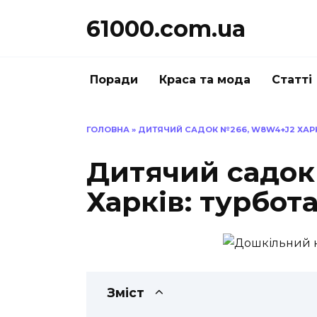
Перейти
61000.com.ua
до
вмісту
Поради
Краса та мода
Статті
ГОЛОВНА
»
ДИТЯЧИЙ САДОК №266, W8W4+J2 ХАРК
Дитячий садо
Харків: турбот
Зміст