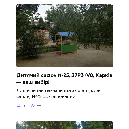
Дитячий садок №25, 37P3+V8, Харків
— ваш вибір!
Дошкільний навчальний заклад (ясла-
садок) №25 розташований
0
55