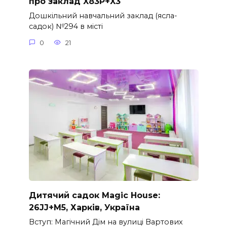
про заклад X83P+X3
Дошкільний навчальний заклад (ясла-
садок) №294 в місті
0
21
Дитячий садок Magic House:
26JJ+M5, Харків, Україна
Вступ: Магічний Дім на вулиці Вартових