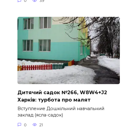
0
39
Дитячий садок №266, W8W4+J2
Харків: турбота про малят
Вступление Дошкільний навчальний
заклад (ясла-садок)
0
21