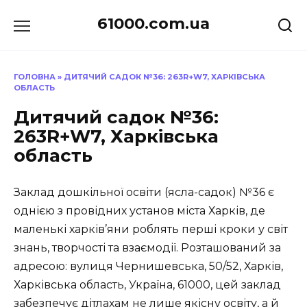
Перейти
61000.com.ua
до
вмісту
ГОЛОВНА
»
ДИТЯЧИЙ САДОК №36: 263R+W7, ХАРКІВСЬКА
ОБЛАСТЬ
Дитячий садок №36:
263R+W7, Харківська
область
Заклад дошкільної освіти (ясла-садок) №36 є
однією з провідних установ міста Харків, де
маленькі харків’яни роблять перші кроки у світ
знань, творчості та взаємодії. Розташований за
адресою: вулиця Чернишевська, 50/52, Харків,
Харківська область, Україна, 61000, цей заклад
забезпечує дітлахам не лише якісну освіту, а й