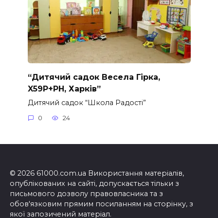
“Дитячий садок Весела Гірка,
X59P+PH, Харків”
Дитячий садок “Школа Радості”
0
24
© 2026 61000.com.ua Використання матеріалів,
опублікованих на сайті, допускається тільки з
письмового дозволу правовласника та з
обов'язковим прямим посиланням на сторінку, з
якої запозичений матеріал.