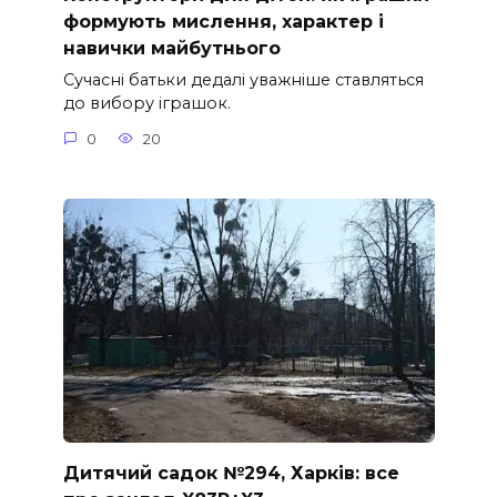
формують мислення, характер і
навички майбутнього
Сучасні батьки дедалі уважніше ставляться
до вибору іграшок.
0
20
Дитячий садок №294, Харків: все