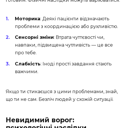
готовим. Фізичні наслідки можуть варіюватися:
Моторика
: Деякі пацієнти відзначають
проблеми з координацією або рухливістю.
Сенсорні зміни
: Втрата чуттєвості чи,
навпаки, підвищена чутливість — це все
про тебе.
Слабкість
: Іноді прості завдання стають
важчими.
Якщо ти стикаєшся з цими проблемами, знай,
що ти не сам. Безліч людей у схожій ситуації.
Невидимий ворог:
психологічні наслідки