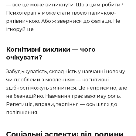
— все це може виникнути. Що з цим робити?
Психотерапія може стати твоєю паличкою-
рятівничкою. Або ж звернися до фахівця. Не
ігноруй це.
Когнітивні виклики — чого
очікувати?
Забудькуватість, складність у навчанні новому
чи проблеми з мовленням — когнітивні
здібності можуть змінитися. Це неприємно, але
не безнадійно. Навчання грає важливу роль.
Репетиція, вправи, терпіння — ось шлях до
поліпшення.
Соціальні аспекти: від родини