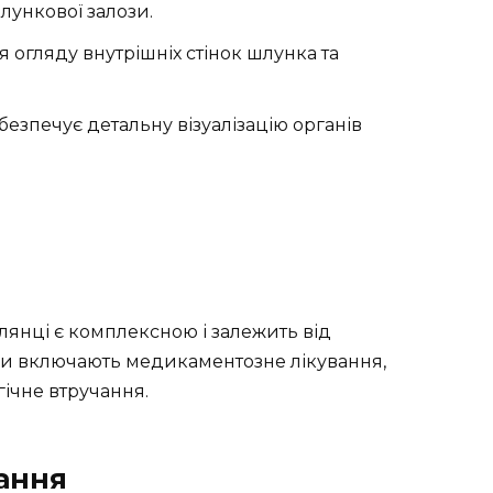
шлункової залози.
я огляду внутрішніх стінок шлунка та
абезпечує детальну візуалізацію органів
я
ілянці є комплексною і залежить від
оди включають медикаментозне лікування,
гічне втручання.
ання