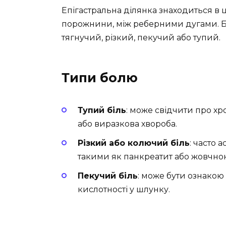
Епігастральна ділянка знаходиться в 
порожнини, між реберними дугами. Біл
тягнучий, різкий, пекучий або тупий.
Типи болю
Тупий біль
: може свідчити про хро
або виразкова хвороба.
Різкий або колючий біль
: часто 
такими як панкреатит або жовчнок
Пекучий біль
: може бути ознакою
кислотності у шлунку.