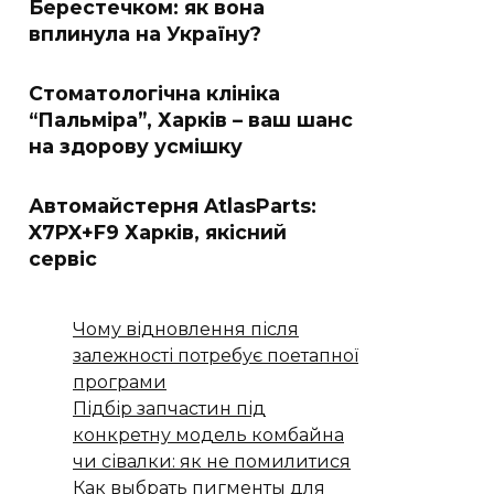
Берестечком: як вона
вплинула на Україну?
Стоматологічна клініка
“Пальміра”, Харків – ваш шанс
на здорову усмішку
Автомайстерня AtlasParts:
X7PX+F9 Харків, якісний
сервіс
Чому відновлення після
залежності потребує поетапної
програми
Підбір запчастин під
конкретну модель комбайна
чи сівалки: як не помилитися
Как выбрать пигменты для