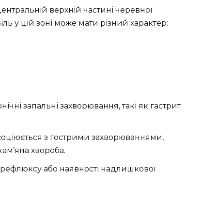
центральній верхній частині черевної
ь у цій зоні може мати різний характер:
нічні запальні захворювання, такі як гастрит
асоціюється з гострими захворюваннями,
ам’яна хвороба.
 рефлюксу або наявності надлишкової