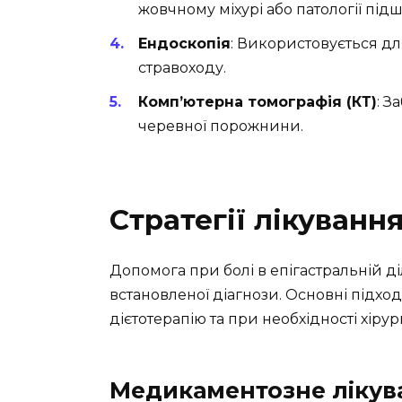
жовчному міхурі або патології під
Ендоскопія
: Використовується дл
стравоходу.
Комп’ютерна томографія (КТ)
: З
черевної порожнини.
Стратегії лікуванн
Допомога при болі в епігастральній д
встановленої діагнози. Основні підх
дієтотерапію та при необхідності хірур
Медикаментозне лікув