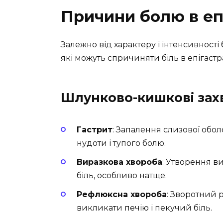
Причини болю в еп
Залежно від характеру і інтенсивност
які можуть спричиняти біль в епігастр
Шлунково-кишкові за
Гастрит
: Запалення слизової обол
нудоти і тупого болю.
Виразкова хвороба
: Утворення в
біль, особливо натще.
Рефлюксна хвороба
: Зворотний 
викликати печію і пекучий біль.