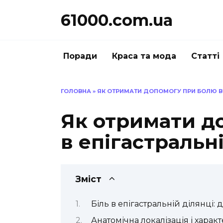
Перейти
61000.com.ua
до
вмісту
Поради
Краса та мода
Статті
ГОЛОВНА
»
ЯК ОТРИМАТИ ДОПОМОГУ ПРИ БОЛЮ В 
Як отримати д
в епігастральн
Зміст
Біль в епігастральній ділянці:
Анатомічна локалізація і харак