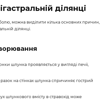
ігастральній ділянці
і болю, можна виділити кілька основних причин,
альній ділянці.
хворювання
онки шлунка проявляється у вигляді печії,
иразок на стінках шлунка спричиняє гострий
рух шлункового вмісту в стравохід може