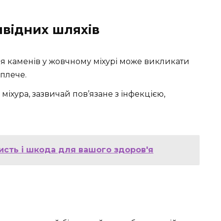
відних шляхів
ня каменів у жовчному міхурі може викликати
 плече.
міхура, зазвичай пов’язане з інфекцією,
исть і шкода для вашого здоров'я