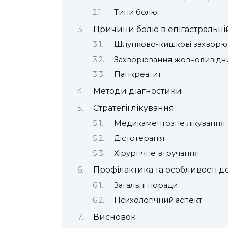
Типи болю
Причини болю в епігастральні
Шлунково-кишкові захворю
Захворювання жовчовивідни
Панкреатит
Методи діагностики
Стратегії лікування
Медикаментозне лікування
Дієтотерапія
Хірургічне втручання
Профілактика та особливості д
Загальні поради
Психологічний аспект
Висновок