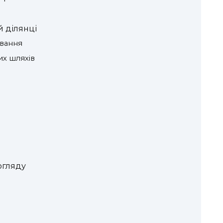
й ділянці
вання
х шляхів
огляду