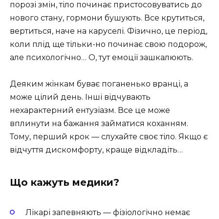
порозі змін, тіло починає пристосовуватись до
нового стану, гормони бушують. Все крутиться,
вертиться, наче на каруселі. Фізично, це період,
коли плід ще тільки-но починає свою подорож,
але психологічно… О, тут емоції зашкалюють.
Деяким жінкам буває поганенько вранці, а
може цілий день. Інші відчувають
нехарактерний ентузіазм. Все це може
вплинути на бажання займатися коханням.
Тому, перший крок — слухайте своє тіло. Якщо є
відчуття дискомфорту, краще відкладіть…
Що кажуть медики?
Лікарі запевняють — фізіологічно немає