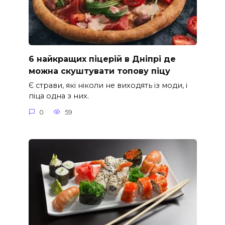
6 найкращих піцерій в Дніпрі де
можна скуштувати топову піцу
Є страви, які ніколи не виходять із моди, і
піца одна з них.
0
59