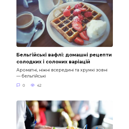
Бельгійські вафлі: домашні рецепти
солодких і солоних варіацій
Ароматні, ніжні всередині та хрумкі зовні
— бельгійські
0
42