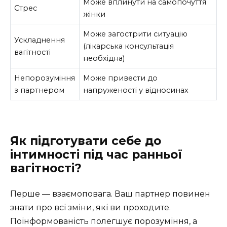
Може вплинути на самопочуття
Стрес
жінки
Може загострити ситуацію
Ускладнення
(лікарська консультація
вагітності
необхідна)
Непорозуміння
Може привести до
з партнером
напруженості у відносинах
Як підготувати себе до
інтимності під час ранньої
вагітності?
Перше — взаємоповага. Ваш партнер повинен
знати про всі зміни, які ви проходите.
Поінформованість полегшує порозуміння, а