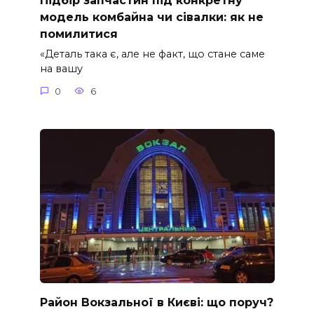
Підбір запчастин під конкретну
модель комбайна чи сівалки: як не
помилитися
«Деталь така є, але не факт, що стане саме
на вашу
0
6
Район Вокзальної в Києві: що поруч?