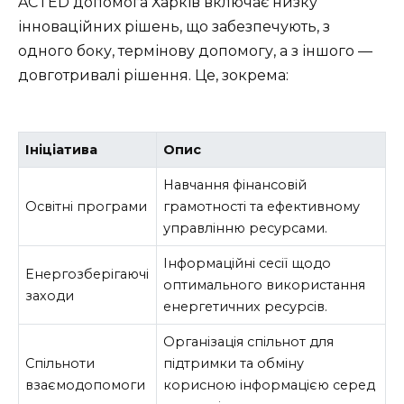
ACTED допомога Харків включає низку
інноваційних рішень, що забезпечують, з
одного боку, термінову допомогу, а з іншого —
довготривалі рішення. Це, зокрема:
Ініціатива
Опис
Навчання фінансовій
Освітні програми
грамотності та ефективному
управлінню ресурсами.
Інформаційні сесії щодо
Енергозберігаючі
оптимального використання
заходи
енергетичних ресурсів.
Організація спільнот для
Спільноти
підтримки та обміну
взаємодопомоги
корисною інформацією серед