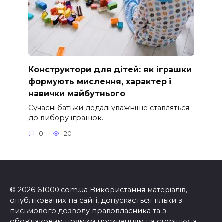
Конструктори для дітей: як іграшки
формують мислення, характер і
навички майбутнього
Сучасні батьки дедалі уважніше ставляться
до вибору іграшок.
0
20
© 2026 61000.com.ua Використання матеріалів,
опублікованих на сайті, допускається тільки з
письмового дозволу правовласника та з
обов'язковим прямим посиланням на сторінку, з