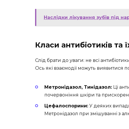
Наслідки лікування зубів під на
Класи антибіотиків та 
Слід брати до уваги: не всі антибіоти
Ось які взаємодії можуть виявитися 
Метронідазол, Тинідазол:
Ці ант
почервоніння шкіри та прискорене
Цефалоспорини:
У деяких випадк
Метронідазол при змішуванні з ал