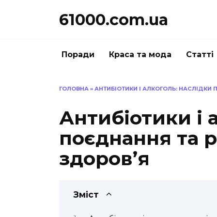
Перейти
61000.com.ua
до
вмісту
Поради
Краса та мода
Статті
ГОЛОВНА
»
АНТИБІОТИКИ І АЛКОГОЛЬ: НАСЛІДКИ
Антибіотики і 
поєднання та 
здоров’я
Зміст