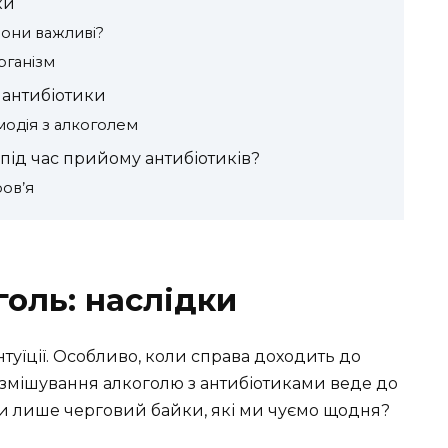
ки
вони важливі?
рганізм
а антибіотики
ємодія з алкоголем
під час прийому антибіотиків?
ов’я
голь: наслідки
інтуїції. Особливо, коли справа доходить до
 змішування алкоголю з антибіотиками веде до
 чи лише черговий байки, які ми чуємо щодня?