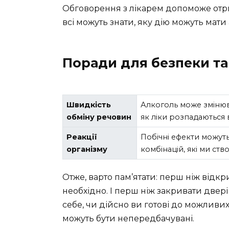
Обговорення з лікарем допоможе отри
всі можуть знати, яку дію можуть мати
Поради для безпеки та
Швидкість
Алкоголь може змінюв
обміну речовин
як ліки розпадаються в
Реакції
Побічні ефекти можуть
організму
комбінацій, які ми ст
Отже, варто пам’ятати: перш ніж відкр
необхідно. І перш ніж закривати двер
себе, чи дійсно ви готові до можливих
можуть бути непередбачувані.