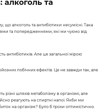
: алкоголь та
 що алкоголь та антибіотики несумісні. Така
ями та попередженнями, які ми чуємо від
ь антибіотиків. Але це загальної мірою
йозних побічних ефектів. Це не завжди так, але
ь різні шляхів метаболізму в організмі, але
дійсно реагують на спиртні напої. Якби ми
биток на організм? Було б трохи оптимістично.