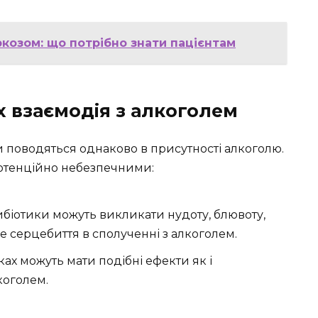
ркозом: що потрібно знати пацієнтам
їх взаємодія з алкоголем
ки поводяться однаково в присутності алкоголю.
потенційно небезпечними:
ибіотики можуть викликати нудоту, блювоту,
 серцебиття в сполученні з алкоголем.
ах можуть мати подібні ефекти як і
коголем.