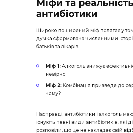
Міфи та реальність
антибіотики
Широко поширений міф полягає у тому,
думка сформована численними історі
батьків та лікарів.
Міф 1:
Алкоголь знижує ефективніст
невірно.
Міф 2:
Комбінація призведе до сер
чому?
Насправді, антибіотики і алкоголь мают
існують певні види антибіотиків, які 
розповіли, що це не накладає свій від