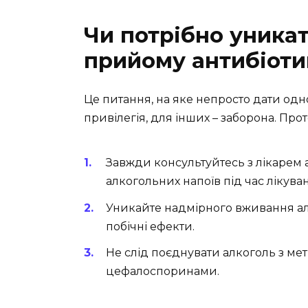
Чи потрібно уникат
прийому антибіоти
Це питання, на яке непросто дати одн
привілегія, для інших – заборона. Прот
Завжди консультуйтесь з лікаре
алкогольних напоїв під час лікува
Уникайте надмірного вживання ал
побічні ефекти.
Не слід поєднувати алкоголь з ме
цефалоспоринами.