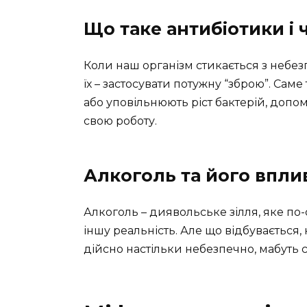
Що таке антибіотики і 
Коли наш організм стикається з небе
їх – застосувати потужну “зброю”. Сам
або уповільнюють ріст бактерій, допо
свою роботу.
Алкоголь та його впли
Алкоголь – диявольське зілля, яке по
іншу реальність. Але що відбувається
дійсно настільки небезпечно, мабуть 