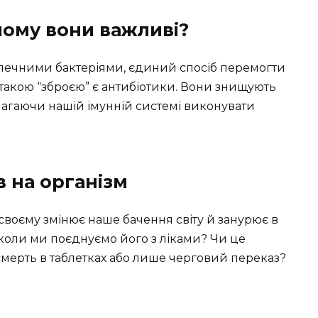
чому вони важливі?
зпечними бактеріями, єдиний спосіб перемогти
е такою “зброєю” є антибіотики. Вони знищують
магаючи нашій імунній системі виконувати
в на організм
-своєму змінює наше бачення світу й занурює в
, коли ми поєднуємо його з ліками? Чи це
смерть в таблетках або лише черговий переказ?