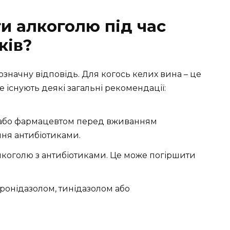
и алкоголю під час
ків?
означну відповідь. Для когось келих вина – це
е існують деякі загальні рекомендації:
м або фармацевтом перед вживанням
ння антибіотиками.
коголю з антибіотиками. Це може погіршити
тронідазолом, тинідазолом або