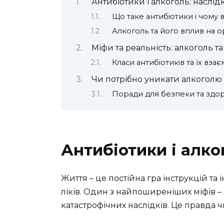
Антибіотики і алкоголь: наслід
Що таке антибіотики і чому 
Алкоголь та його вплив на о
Міфи та реальність: алкоголь т
Класи антибіотиків та їх вза
Чи потрібно уникати алкоголю 
Поради для безпеки та здор
Антибіотики і алко
Життя – це постійна гра інструкцій та 
ліків. Один з найпоширеніших міфів –
катастрофічних наслідків. Це правда