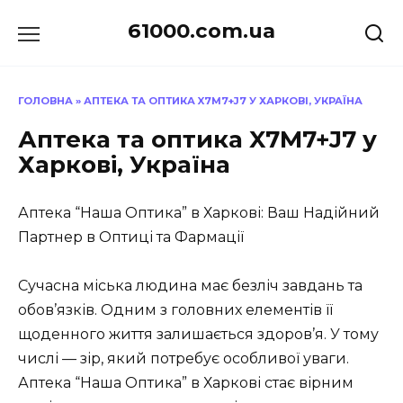
Перейти
61000.com.ua
до
вмісту
ГОЛОВНА
»
АПТЕКА ТА ОПТИКА X7M7+J7 У ХАРКОВІ, УКРАЇНА
Аптека та оптика X7M7+J7 у
Харкові, Україна
Аптека “Наша Оптика” в Харкові: Ваш Надійний
Партнер в Оптиці та Фармації
Сучасна міська людина має безліч завдань та
обов’язків. Одним з головних елементів її
щоденного життя залишається здоров’я. У тому
числі — зір, який потребує особливої уваги.
Аптека “Наша Оптика” в Харкові стає вірним