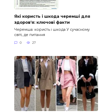
Які користь і шкода черемші для
здоров’я: ключові факти
Черемша: користь і шкода У сучасному
світі, де питання
0
27