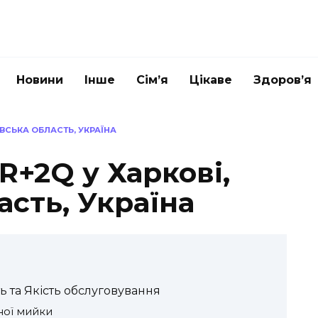
Новини
Інше
Сім’я
Цікаве
Здоров’я
ІВСЬКА ОБЛАСТЬ, УКРАЇНА
+2Q у Харкові,
асть, Україна
ь та Якість обслуговування
ної мийки