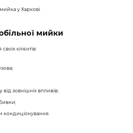
обільної мийки
своїх клієнтів:
зова;
 від зовнішніх впливів;
бивки;
и кондиціонування.