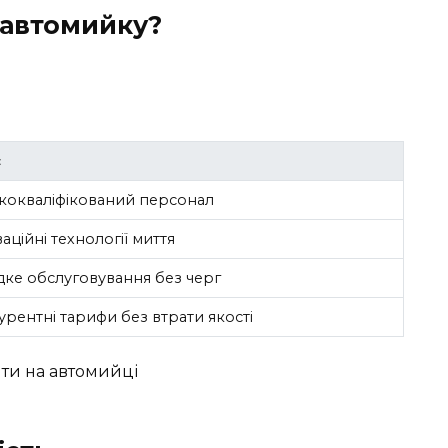
 автомийку?
:
с
кокваліфікований персонал
аційні технології миття
ке обслуговування без черг
урентні тарифи без втрати якості