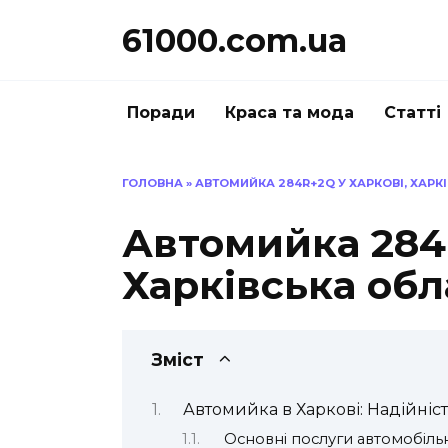
Перейти
61000.com.ua
до
вмісту
Поради
Краса та мода
Статті
ГОЛОВНА
»
АВТОМИЙКА 284R+2Q У ХАРКОВІ, ХАРК
Автомийка 284R
Харківська обл
Зміст
Автомийка в Харкові: Надійніст
Основні послуги автомобіль