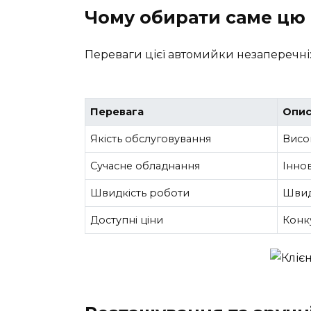
Чому обирати саме цю
Переваги цієї автомийки незаперечні
Перевага
Опи
Якість обслуговування
Висо
Сучасне обладнання
Іннов
Швидкість роботи
Швид
Доступні ціни
Конк