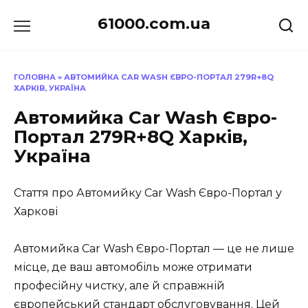
Перейти
61000.com.ua
до
вмісту
ГОЛОВНА
»
АВТОМИЙКА CAR WASH ЄВРО-ПОРТАЛ 279R+8Q
ХАРКІВ, УКРАЇНА
Автомийка Car Wash Євро-
Портал 279R+8Q Харків,
Україна
Стаття про Автомийку Car Wash Євро-Портал у
Харкові
Автомийка Car Wash Євро-Портал — це не лише
місце, де ваш автомобіль може отримати
професійну чистку, але й справжній
європейський стандарт обслуговування. Цей