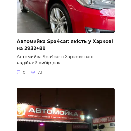
Автомийка Spa4car: якість у Харкові
на 2932+89
Автомийка Spa4car в Харкові: ваш
надійний вибір для
0
73