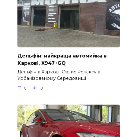
Дельфін: найкраща автомийка в
Харкові, X947+GQ
Дельфін в Харкові: Оазис Релаксу в
Урбанізованому Середовищі
0
19