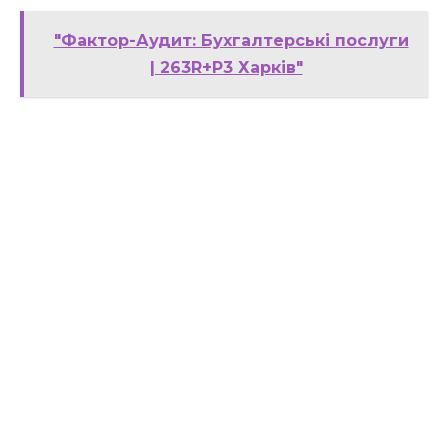
"Фактор-Аудит: Бухгалтерські послуги
| 263R+P3 Харків"