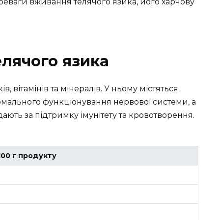
ереваги вживання телячого язика, його харчову
елячого язика
, вітамінів та мінералів. У ньому містяться
нормального функціонування нервової системи, а
ідають за підтримку імунітету та кровотворення.
 100 г продукту