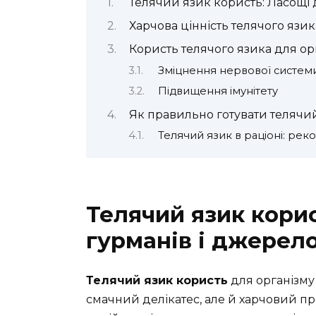
Телячий язик користь: Ласощі д
Харчова цінність телячого язик
Користь телячого язика для ор
Зміцнення нервової систем
Підвищення імунітету
Як правильно готувати телячи
Телячий язик в раціоні: рек
Телячий язик кори
гурманів і джерело
Телячий язик користь
для організму
смачний делікатес, але й харчовий п