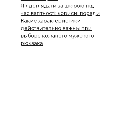
Як доглядати за шкірою під
час вагітності: корисні поради
Какие характеристики
действительно важны при
выборе кожаного мужского
рюкзака