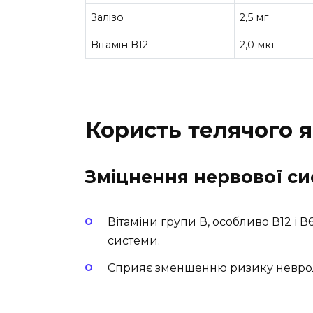
Залізо
2,5 мг
Вітамін В12
2,0 мкг
Користь телячого я
Зміцнення нервової с
Вітаміни групи В, особливо В12 і В
системи.
Сприяє зменшенню ризику неврол