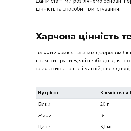
даній статті ми розглянемо основні п
цінність та способи приготування.
Харчова цінність т
Телячий язик є багатим джерелом білків
вітаміни групи В, які необхідні для 
також цинк, залізо і магній, що відпов
Нутрієнт
Кількість на
Білки
20 г
Жири
15 г
Цинк
3,1 мг