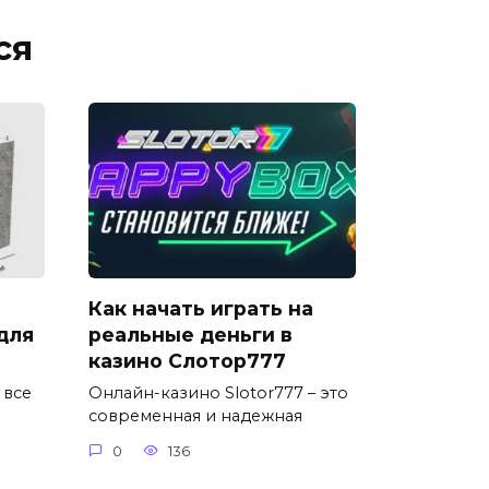
ся
Как начать играть на
для
реальные деньги в
казино Слотор777
 все
Онлайн-казино Slotor777 – это
современная и надежная
0
136