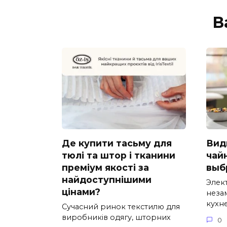
В
Де купити тасьму для
Вид
тюлі та штор і тканини
чай
преміум якості за
выб
найдоступнішими
Элек
цінами?
неза
кухне
Сучасний ринок текстилю для
виробників одягу, шторних
0