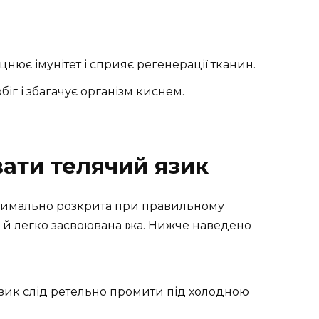
нює імунітет і сприяє регенерації тканин.
іг і збагачує організм киснем.
вати телячий язик
симально розкрита при правильному
ле й легко засвоювана їжа. Нижче наведено
ик слід ретельно промити під холодною