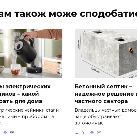
ам також може сподобати
ы электрических
Бетонный септик –
ников – какой
надежное решение 
рать для дома
частного сектора
трические чайники стали
Владельцы частных домов
менимым прибором на
чаще обустраивают
.
автономные
55
0
29