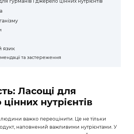
ля гурманів і джерело цінних нутрієнтів
а
ганізму
и
й язик
омендації та застереження
сть: Ласощі для
 цінних нутрієнтів
 людини важко переоцінити. Це не тільки
родукт, наповнений важливими нутрієнтами. У