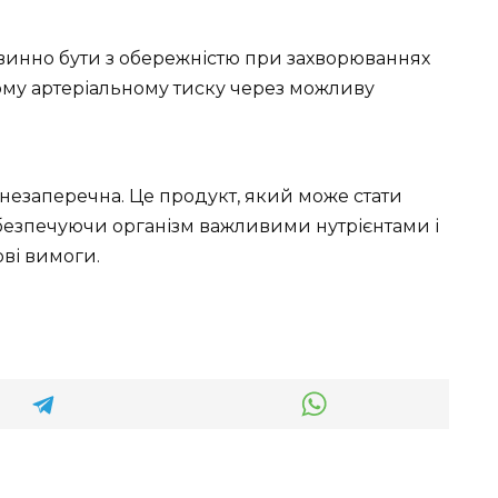
инно бути з обережністю при захворюваннях
ому артеріальному тиску через можливу
незаперечна. Це продукт, який може стати
безпечуючи організм важливими нутрієнтами і
ві вимоги.