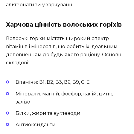
альтернативи у харчуванні.
Харчова цінність волоських горіхів
Волоські горіхи містять широкий спектр
вітамінів і мінералів, що робить їх ідеальним
доповненням до будь-якого раціону. Основні
складові:
Вітаміни: В1, В2, В3, В6, В9, С, Е
Мінерали: магній, фосфор, калій, цинк,
залізо
Білки, жири та вуглеводи
Антиоксиданти