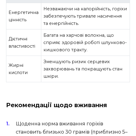
Незважаючи на калорійність, горіхи
Енергетична
забезпечують тривале насичення
цінність
та енергійність.
Багата на харчові волокна, що
Дієтичні
сприяє здоровій роботі шлунково-
властивості
кишкового тракту.
Зменшують ризик серцевих
Жирні
захворювань та покращують стан
кислоти
шкіри.
Рекомендації щодо вживання
Щоденна норма вживання горіхів
становить близько 30 грамів (приблизно 5–