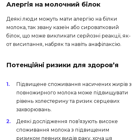
Алергія на молочний білок
Деякі люди можуть мати алергію на білки
молока, так звану казеїн або сироватковий
білок, що може викликати серйозні реакції, як-
от висипання, набряк та навіть анафілаксію.
Потенційні ризики для здоров’я
Підвищене споживання насичених жирів з
повножирного молока може підвищувати
рівень холестерину та ризик серцевих
захворювань.
Деякі дослідження пов’язують високе
споживання молока з підвищеним
ризиком певних видів раку, хоча ця