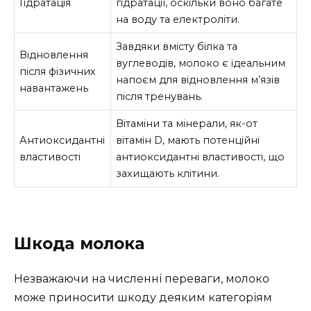
Гідратація
гідратації, оскільки воно багате
на воду та електроліти.
Завдяки вмісту білка та
Відновлення
вуглеводів, молоко є ідеальним
після фізичних
напоєм для відновлення м’язів
навантажень
після тренувань.
Вітаміни та мінерали, як-от
Антиоксидантні
вітамін D, мають потенційні
властивості
антиоксидантні властивості, що
захищають клітини.
Шкодa молока
Незважаючи на численні переваги, молоко
може приносити шкоду деяким категоріям