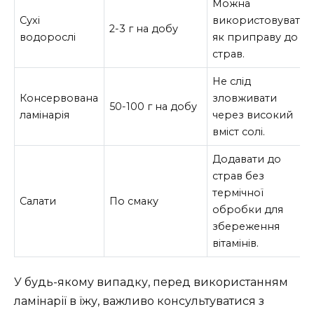
Можна
Сухі
використовувати
2-3 г на добу
водорослі
як приправу до
страв.
Не слід
Консервована
зловживати
50-100 г на добу
ламінарія
через високий
вміст солі.
Додавати до
страв без
термічної
Салати
По смаку
обробки для
збереження
вітамінів.
У будь-якому випадку, перед використанням
ламінарії в їжу, важливо консультуватися з