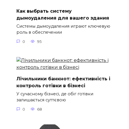
Как выбрать систему
дымоудаления для вашего здания
Системы дымоудаления играют ключевую
роль в обеспечении
0
95
Лічильники банкнот: ефективність і
контроль готівки в бізнесі
У сучасному бізнесі, де обіг готівки
залишається суттєвою
0
68