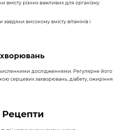
и вмісту різних важливих для організму
 завдяки високому вмісту вітамінів і
ахворювань
я численними дослідженнями. Регулярне його
ою серцевих захворювань, діабету, ожиріння
а Рецепти