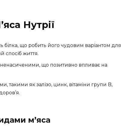
’яса Нутрії
сть білка, що робить його чудовим варіантом для
ий спосіб життя.
, є ненасиченими, що позитивно впливає на
и, такими як залізо, цинк, вітаміни групи B,
оров’я.
идами м’яса