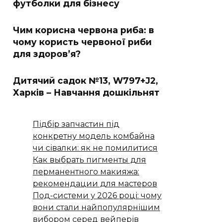
футболки для бізнесу
Чим корисна червона риба: в
чому користь червоної риби
для здоров’я?
Дитячий садок №13, W797+J2,
Харків – Навчання дошкільнят
Підбір запчастин під
конкретну модель комбайна
чи сівалки: як не помилитися
Как выбрать пигменты для
перманентного макияжа:
рекомендации для мастеров
Под-системи у 2026 році: чому
вони стали найпопулярнішим
вибором серед вейперів