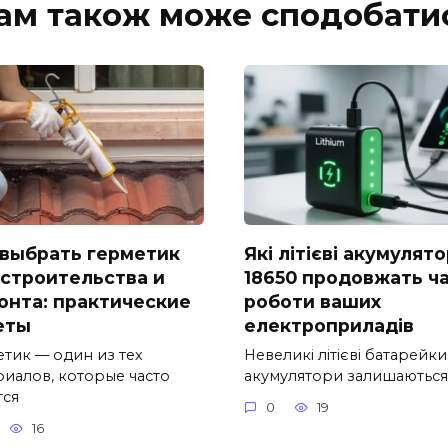
ам також може сподобати
 выбрать герметик
Які літієві акумулят
 строительства и
18650 продовжать ч
онта: практические
роботи ваших
еты
електроприладів
етик — один из тех
Невеликі літієві батарейки
риалов, которые часто
акумулятори залишаються
тся
0
19
16