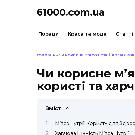
Перейти
61000.com.ua
до
вмісту
Поради
Краса та мода
Статті
ГОЛОВНА
»
ЧИ КОРИСНЕ М’ЯСО НУТРІЇ: РОЗБІР КОР
Чи корисне м’яс
користі та харч
Зміст
М’ясо нутрії: Користь для Здоро
Харчова Цінність М’яса Нутрії