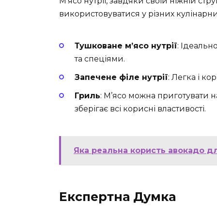
М’ясо нутрії, завдяки своїй ніжній стр
використовуватися у різних кулінарни
Тушковане м’ясо нутрії
: Ідеальн
та спеціями.
Запечене філе нутрії
: Легка і ко
Гриль
: М’ясо можна приготувати н
зберігає всі корисні властивості.
Яка реальна користь авокадо дл
Експертна Думка