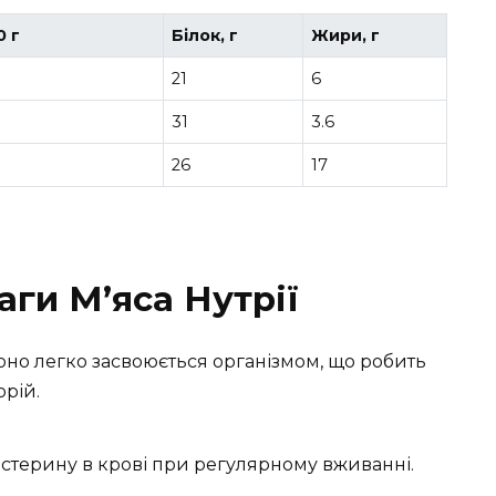
0 г
Білок, г
Жири, г
21
6
31
3.6
26
17
аги М’яса Нутрії
оно легко засвоюється організмом, що робить
орій.
стерину в крові при регулярному вживанні.