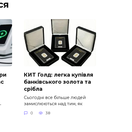
ся
ори
КИТ Голд: легка купівля
ас
банківського золота та
срібла
Сьогодні все більше людей
замислюються над тим, як
-
0
38