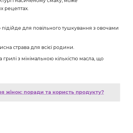
уктурі і насиченому смаку, може
х рецептах.
о підійде для повільного тушкування з овочами
рисна страва для всієї родини.
а грилі з мінімальною кількістю масла, що
я жінок: поради та користь продукту?