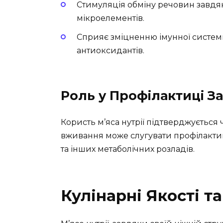
Стимуляція обміну речовин завдяк
мікроелементів.
Сприяє зміцненню імунної системи
антиоксидантів.
Роль у Профілактиці З
Користь м’яса нутрії підтверджуєтьс
вживання може слугувати профілактик
та інших метаболічних розладів.
Кулінарні Якості т