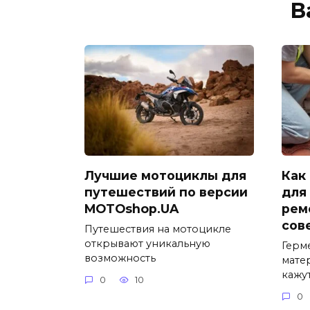
В
Лучшие мотоциклы для
Как
путешествий по версии
для
MOTOshop.UA
рем
сов
Путешествия на мотоцикле
открывают уникальную
Герм
возможность
мате
кажу
0
10
0