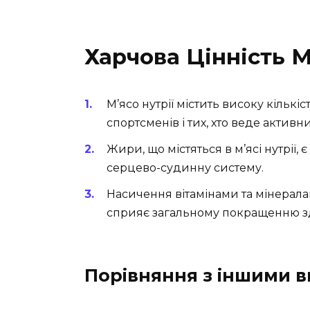
Харчова Цінність М
М’ясо нутрії містить високу кількі
спортсменів і тих, хто веде активн
Жири, що містяться в м’ясі нутрії
серцево-судинну систему.
Насичення вітамінами та мінералам
сприяє загальному покращенню зд
Порівняння з іншими в