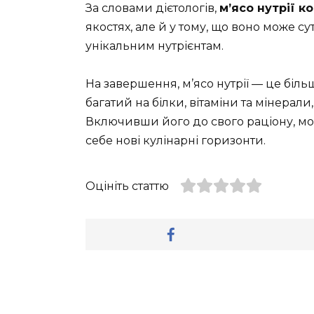
За словами дієтологів,
м’ясо нутрії к
якостях, але й у тому, що воно може с
унікальним нутрієнтам.
На завершення, м’ясо нутрії — це більш
багатий на білки, вітаміни та мінерали
Включивши його до свого раціону, мо
себе нові кулінарні горизонти.
Оцініть статтю