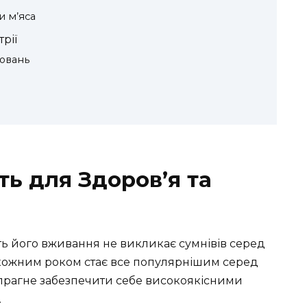
и м’яса
рії
ювань
сть для Здоров’я та
сть його вживання не викликає сумнівів серед
е з кожним роком стає все популярнішим серед
 і прагне забезпечити себе високоякісними
.