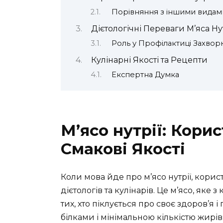
Порівняння з іншими видам
Дієтологічні Переваги М’яса Нут
Роль у Профілактиці Захвор
Кулінарні Якості та Рецепти
Експертна Думка
М’ясо нутрії: Кори
Смакові Якості
Коли мова йде про м’ясо нутрії, кори
дієтологів та кулінарів. Це м’ясо, як
тих, хто піклується про своє здоров’я
білками і мінімальною кількістю жирів