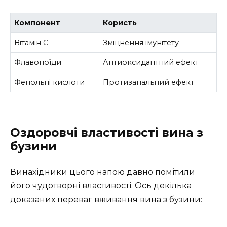
Компонент
Користь
Вітамін С
Зміцнення імунітету
Флавоноїди
Антиоксидантний ефект
Фенольні кислоти
Протизапальний ефект
Оздоровчі властивості вина з
бузини
Винахідники цього напою давно помітили
його чудотворні властивості. Ось декілька
доказаних переваг вживання вина з бузини: