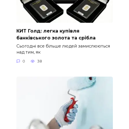
КИТ Голд: легка купівля
банківського золота та срібла
Сьогодні все більше людей замислюються
над тим, як
0
38